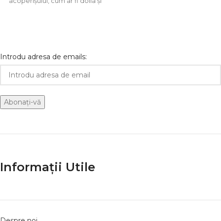
acoperișului, cum ar fi dolia și
acumularea de umiditate și
sub coamă.
asigurând un
Introdu adresa de emails:
Informații Utile
Despre noi