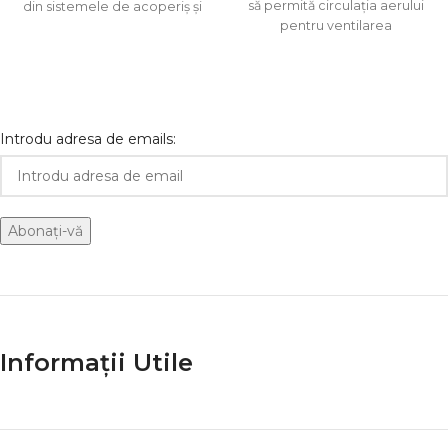
să permită circulația aerului
din sistemele de acoperiș și
pentru ventilarea
drenaj. Aceasta creează
acoperișului, prevenind în
același timp pătrunderea
Introdu adresa de emails:
Informații Utile