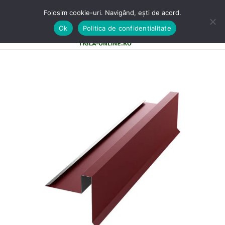
Folosim cookie-uri. Navigând, ești de acord.
Ok
Politica de confidentialitate
0
MENU
0,00
LE