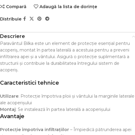
Comparǎ
Adaugă la lista de dorințe
Distribuie
Descriere
Paravântul Bilka este un element de protecție esențial pentru
acoperiș, montat în partea laterală a acestuia pentru a preveni
infiltrarea apei și a vântului. Asigură o protecție suplimentară a
structurii și contribuie la durabilitatea întregului sistem de
acoperiș.
Caracteristici tehnice
Utilizare
: Protecție împotriva ploii și vântului la marginile laterale
ale acoperișului
Montaj
: Se instalează în partea laterală a acoperișului
Avantaje
Protecție împotriva infiltrațiilor
– Împiedică pătrunderea apei