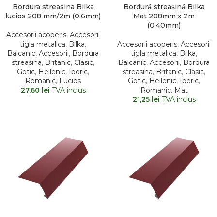
Bordura streasina Bilka
Bordură streașină Bilka
lucios 208 mm/2m (0.6mm)
Mat 208mm x 2m
(0.40mm)
Accesorii acoperis
,
Accesorii
tigla metalica
,
Bilka
,
Accesorii acoperis
,
Accesorii
Balcanic
,
Accesorii
,
Bordura
tigla metalica
,
Bilka
,
streasina
,
Britanic
,
Clasic
,
Balcanic
,
Accesorii
,
Bordura
Gotic
,
Hellenic
,
Iberic
,
streasina
,
Britanic
,
Clasic
,
Romanic
,
Lucios
Gotic
,
Hellenic
,
Iberic
,
27,60
lei
TVA inclus
Romanic
,
Mat
21,25
lei
TVA inclus