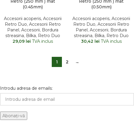
Retro (250 mm ) mat
Retro (250 mm ) mat
(0.45mm)
(0.50mm)
Accesorii acoperis
,
Accesorii
Accesorii acoperis
,
Accesorii
Retro Duo
,
Accesorii Retro
Retro Duo
,
Accesorii Retro
Panel
,
Accesorii
,
Bordura
Panel
,
Accesorii
,
Bordura
streasina
,
Bilka
,
Retro Duo
streasina
,
Bilka
,
Retro Duo
29,09
lei
TVA inclus
30,42
lei
TVA inclus
1
2
→
Introdu adresa de emails: