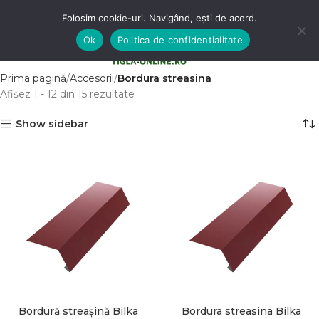
Folosim cookie-uri. Navigând, ești de acord.
Ok
Politica de confidentialitate
0
MENU
0,00
LE
Prima pagină
Accesorii
Bordura streasina
Afișez 1 - 12 din 15 rezultate
Show sidebar
Bordură streașină Bilka
Bordura streasina Bilka