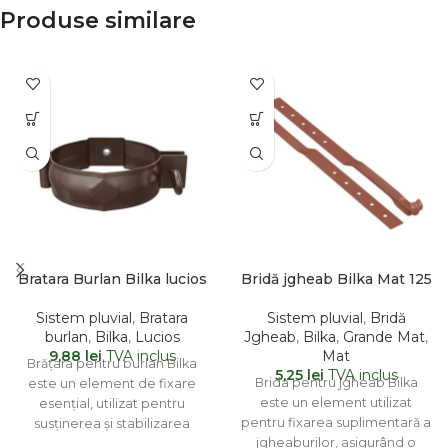
Produse similare
Bratara Burlan Bilka lucios
Bridă jgheab Bilka Mat 125
Sistem pluvial
,
Bratara
Sistem pluvial
,
Bridă
burlan
,
Bilka
,
Lucios
Jgheab
,
Bilka
,
Grande Mat
,
9,88
lei
TVA inclus
Mat
Brățara pentru burlan Bilka
5,25
lei
TVA inclus
Brida pentru jgheab Bilka
este un element de fixare
este un element utilizat
esențial, utilizat pentru
pentru fixarea suplimentară a
susținerea și stabilizarea
jgheaburilor, asigurând o
burlanului pe structura clădirii.