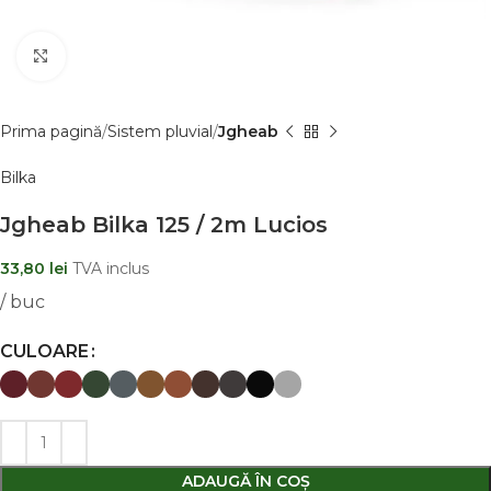
Clic pentru a mãri
Prima pagină
Sistem pluvial
Jgheab
Bilka
Jgheab Bilka 125 / 2m Lucios
33,80
lei
TVA inclus
/ buc
CULOARE
ADAUGĂ ÎN COȘ