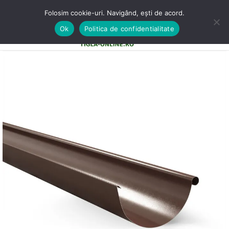
Folosim cookie-uri. Navigând, ești de acord.
Ok
Politica de confidentialitate
0
MENU
0,00
LE