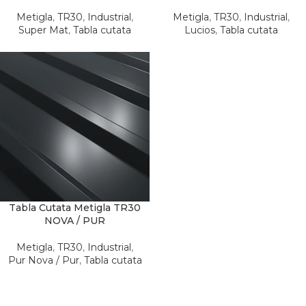
Metigla
,
TR30
,
Industrial
,
Metigla
,
TR30
,
Industrial
,
Super Mat
,
Tabla cutata
Lucios
,
Tabla cutata
Tabla Cutata Metigla TR30
NOVA / PUR
Metigla
,
TR30
,
Industrial
,
Pur Nova / Pur
,
Tabla cutata