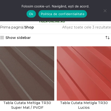
Folosim cookie-uri. Navigând, ești de acord.
Ok
Politica de confidentialitate
0
MENU
0,00
LE
Prima pagină
Shop
Afișez toate cele 3 rezultate
Show sidebar
Tabla Cutata Meltiga TR30
Tabla Cutata Metigla TR30
Super Mat / PVDF
Lucios