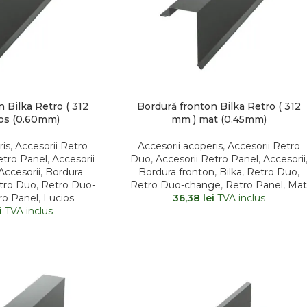
 Bilka Retro ( 312
Bordură fronton Bilka Retro ( 312
ios (0.60mm)
mm ) mat (0.45mm)
ris
,
Accesorii Retro
Accesorii acoperis
,
Accesorii Retro
etro Panel
,
Accesorii
Duo
,
Accesorii Retro Panel
,
Accesorii
Accesorii
,
Bordura
Bordura fronton
,
Bilka
,
Retro Duo
,
tro Duo
,
Retro Duo-
Retro Duo-change
,
Retro Panel
,
Ma
ro Panel
,
Lucios
36,38
lei
TVA inclus
i
TVA inclus