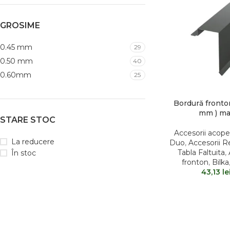
GROSIME
0.45 mm
29
0.50 mm
40
0.60mm
25
Bordură fronton
mm ) ma
STARE STOC
Accesorii acope
La reducere
Duo
,
Accesorii R
Tabla Faltuita
,
În stoc
fronton
,
Bilka
43,13
le