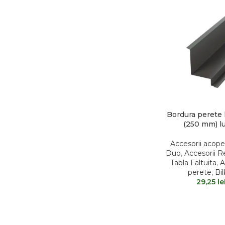
Bordura perete l
(250 mm) l
Accesorii acope
Duo
,
Accesorii R
Tabla Faltuita
,
A
perete
,
Bil
29,25
le