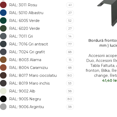
RAL: 3011 Rosu
41
RAL: 5010 Albastru
27
RAL: 6005 Verde
52
RAL: 6020 Verde
27
RAL: 7011 Gri
14
Bordură fronton
RAL: 7016 Gri antracit
77
mm ) luc
RAL: 7024 Gri grafit
68
Accesorii acope
RAL: 8003 Alama
15
Duo
,
Accesorii R
Tabla Faltuita
,
RAL: 8004 Caramiziu
68
fronton
,
Bilka
,
Re
RAL: 8017 Maro ciocolatiu
change
,
Ret
80
41,40
le
RAL: 8019 Maro inchis
53
RAL: 9002 Alb
38
RAL: 9005 Negru
80
RAL: 9006 Argintiu
38