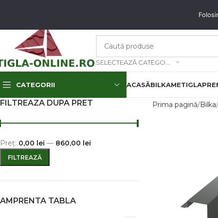
unați-ne: 0773.350.350 & 0773.850.850
email
: contact@tigla-online.ro
Folosi
SELECTEAZĂ CATEGORIA
CATEGORII
ACASĂ
BILKA
METIGLA
PREM
FILTREAZA DUPA PRET
Prima pagină
Bilka
Preț:
0,00 lei
—
860,00 lei
FILTREAZĂ
AMPRENTA TABLA