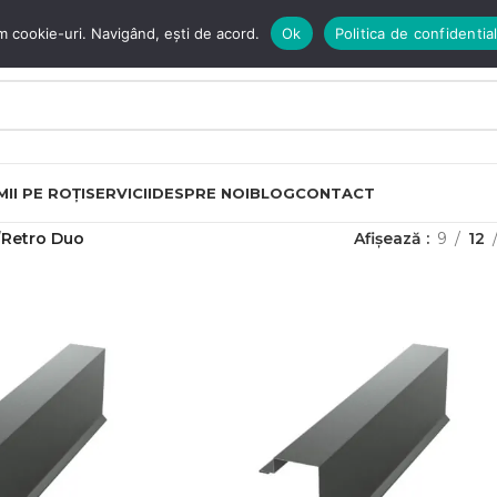
m cookie-uri. Navigând, ești de acord.
Ok
Politica de confidential
II PE ROȚI
SERVICII
DESPRE NOI
BLOG
CONTACT
Retro Duo
Afișează
9
12