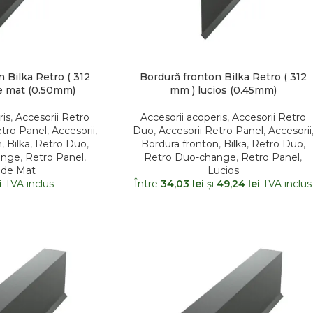
 Bilka Retro ( 312
Bordură fronton Bilka Retro ( 312
e mat (0.50mm)
mm ) lucios (0.45mm)
ris
,
Accesorii Retro
Accesorii acoperis
,
Accesorii Retro
etro Panel
,
Accesorii
,
Duo
,
Accesorii Retro Panel
,
Accesorii
n
,
Bilka
,
Retro Duo
,
Bordura fronton
,
Bilka
,
Retro Duo
,
ange
,
Retro Panel
,
Retro Duo-change
,
Retro Panel
,
nde Mat
Lucios
i
TVA inclus
Între
34,03
lei
şi
49,24
lei
TVA inclus