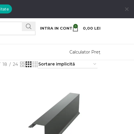
itate
0
INTRA IN CONT
0,00
LEI
Calculator Preț
18
24