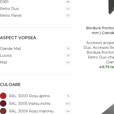
DX51
38
Retro Duo
92
Retro Panel
57
Bordură fronton
mm ) Grand
ASPECT VOPSEA
Accesorii acope
Duo
,
Accesorii R
Grande Mat
15
Bordura fronto
Lucios
39
Retro Duo-ch
Gra
Mat
40
49,79
le
CULOARE
RAL: 3000 Rosu aprins
15
RAL: 3005 Visiniu inchis
80
RAL: 3009 Rosu maroniu
54