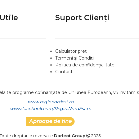
Utile
Suport Clienți
Calculator preț
Termeni și Condiții
Politica de confidențialitate
Contact
lelalte programe cofinanțate de Uniunea Europeană, vă invităm să
www.regionordest.ro
www.facebook.com/Regio.NordEst.ro
Toate drepturile rezervate
Darleot Group
2025.