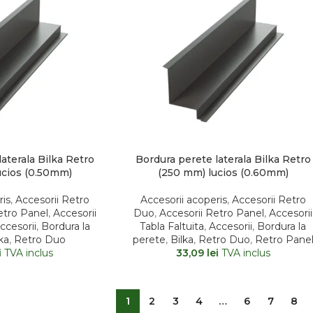
aterala Bilka Retro
Bordura perete laterala Bilka Retro
ucios (0.50mm)
(250 mm) lucios (0.60mm)
ris
,
Accesorii Retro
Accesorii acoperis
,
Accesorii Retro
etro Panel
,
Accesorii
Duo
,
Accesorii Retro Panel
,
Accesorii
ccesorii
,
Bordura la
Tabla Faltuita
,
Accesorii
,
Bordura la
ka
,
Retro Duo
perete
,
Bilka
,
Retro Duo
,
Retro Pane
i
TVA inclus
33,09
lei
TVA inclus
1
2
3
4
…
6
7
8