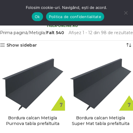
Folosim cookie-uri. Navigând, ești de acord.
Ok
Politica de confidentialitate
0
MENU
0,00
LE
Prima pagină
Metigla
Falt 540
Afișez 1 - 12 din 98 de rezultate
Show sidebar
Bordura calcan Metigla
Bordura calcan Metigla
Purnova tabla prefaltuita
Super Mat tabla prefaltuita