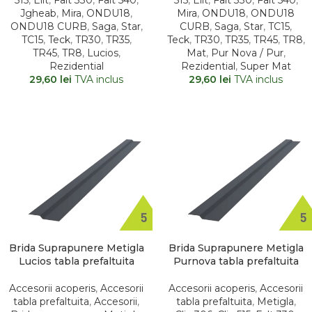
515
,
Elit
,
Falt 330
,
Falt 540
,
515
,
Elit
,
Falt 330
,
Falt 540
,
Jgheab
,
Mira
,
ONDU18
,
Mira
,
ONDU18
,
ONDU18
ONDU18 CURB
,
Saga
,
Star
,
CURB
,
Saga
,
Star
,
TC15
,
TC15
,
Teck
,
TR30
,
TR35
,
Teck
,
TR30
,
TR35
,
TR45
,
TR8
,
TR45
,
TR8
,
Lucios
,
Mat
,
Pur Nova / Pur
,
Rezidential
Rezidential
,
Super Mat
29,60
lei
TVA inclus
29,60
lei
TVA inclus
Brida Suprapunere Metigla
Brida Suprapunere Metigla
Lucios tabla prefaltuita
Purnova tabla prefaltuita
Accesorii acoperis
,
Accesorii
Accesorii acoperis
,
Accesorii
tabla prefaltuita
,
Accesorii
,
tabla prefaltuita
,
Metigla
,