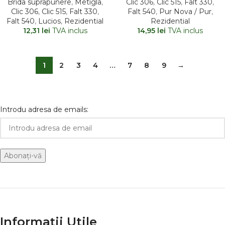
Brida suprapunere
,
Metigla
,
Clic 306
,
Clic 515
,
Falt 330
,
Clic 306
,
Clic 515
,
Falt 330
,
Falt 540
,
Pur Nova / Pur
,
Falt 540
,
Lucios
,
Rezidential
Rezidential
12,31
lei
TVA inclus
14,95
lei
TVA inclus
1
2
3
4
…
7
8
9
→
Introdu adresa de emails:
Informații Utile