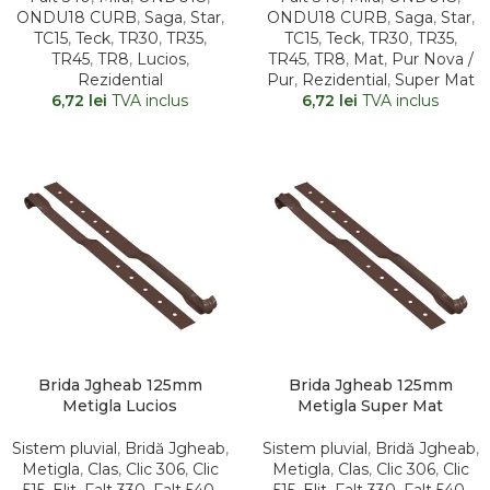
ONDU18 CURB
,
Saga
,
Star
,
ONDU18 CURB
,
Saga
,
Star
,
TC15
,
Teck
,
TR30
,
TR35
,
TC15
,
Teck
,
TR30
,
TR35
,
TR45
,
TR8
,
Lucios
,
TR45
,
TR8
,
Mat
,
Pur Nova /
Rezidential
Pur
,
Rezidential
,
Super Mat
6,72
lei
TVA inclus
6,72
lei
TVA inclus
Brida Jgheab 125mm
Brida Jgheab 125mm
Metigla Lucios
Metigla Super Mat
Sistem pluvial
,
Bridă Jgheab
,
Sistem pluvial
,
Bridă Jgheab
,
Metigla
,
Clas
,
Clic 306
,
Clic
Metigla
,
Clas
,
Clic 306
,
Clic