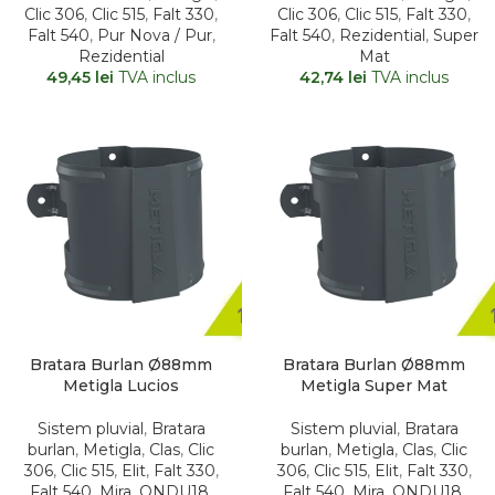
Clic 306
,
Clic 515
,
Falt 330
,
Clic 306
,
Clic 515
,
Falt 330
,
Falt 540
,
Pur Nova / Pur
,
Falt 540
,
Rezidential
,
Super
Rezidential
Mat
49,45
lei
TVA inclus
42,74
lei
TVA inclus
Bratara Burlan Ø88mm
Bratara Burlan Ø88mm
Metigla Lucios
Metigla Super Mat
Sistem pluvial
,
Bratara
Sistem pluvial
,
Bratara
burlan
,
Metigla
,
Clas
,
Clic
burlan
,
Metigla
,
Clas
,
Clic
306
,
Clic 515
,
Elit
,
Falt 330
,
306
,
Clic 515
,
Elit
,
Falt 330
,
Falt 540
,
Mira
,
ONDU18
,
Falt 540
,
Mira
,
ONDU18
,