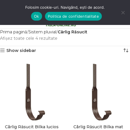
Folosim cookie-uri. Navigând, ești de acord.
Ok
Politica de confidentialitate
0
MENU
0,00
LE
Prima pagină
Sistem pluvial
Cârlig Răsucit
Afișez toate cele 4 rezultate
Show sidebar
Cârlig Răsucit Bilka lucios
Cârlig Răsucit Bilka mat