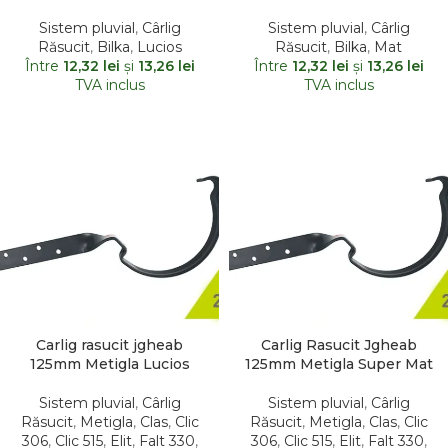
Sistem pluvial
,
Cârlig
Sistem pluvial
,
Cârlig
Răsucit
,
Bilka
,
Lucios
Răsucit
,
Bilka
,
Mat
Între
12,32
lei
şi
13,26
lei
Între
12,32
lei
şi
13,26
lei
TVA inclus
TVA inclus
Carlig rasucit jgheab
Carlig Rasucit Jgheab
125mm Metigla Lucios
125mm Metigla Super Mat
Sistem pluvial
,
Cârlig
Sistem pluvial
,
Cârlig
Răsucit
,
Metigla
,
Clas
,
Clic
Răsucit
,
Metigla
,
Clas
,
Clic
306
,
Clic 515
,
Elit
,
Falt 330
,
306
,
Clic 515
,
Elit
,
Falt 330
,