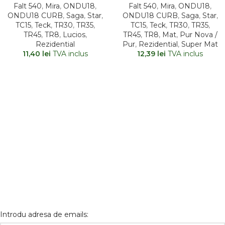
Falt 540
,
Mira
,
ONDU18
,
Falt 540
,
Mira
,
ONDU18
,
ONDU18 CURB
,
Saga
,
Star
,
ONDU18 CURB
,
Saga
,
Star
,
TC15
,
Teck
,
TR30
,
TR35
,
TC15
,
Teck
,
TR30
,
TR35
,
TR45
,
TR8
,
Lucios
,
TR45
,
TR8
,
Mat
,
Pur Nova /
Rezidential
Pur
,
Rezidential
,
Super Mat
11,40
lei
TVA inclus
12,39
lei
TVA inclus
Introdu adresa de emails: