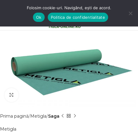
Folosim cookie-uri. Navigând, ești de acord.
Ok
Politica de confidentialitate
0
MENU
0,00
LE
Clic pentru a mãri
Prima pagină
Metigla
Saga
Metigla