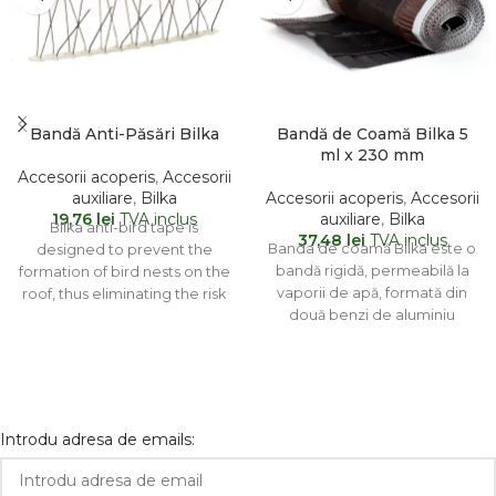
Bandă Anti-Păsări Bilka
Bandă de Coamă Bilka 5
ml x 230 mm
Accesorii acoperis
,
Accesorii
auxiliare
,
Bilka
Accesorii acoperis
,
Accesorii
19,76
lei
TVA inclus
auxiliare
,
Bilka
Bilka anti-bird tape is
37,48
lei
TVA inclus
Banda de coamă Bilka este o
designed to prevent the
bandă rigidă, permeabilă la
formation of bird nests on the
vaporii de apă, formată din
roof, thus eliminating the risk
două benzi de aluminiu
of
ondulat
Introdu adresa de emails: