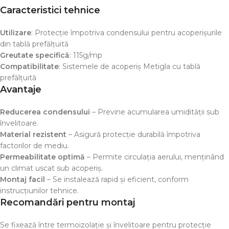
Caracteristici tehnice
Utilizare
: Protecție împotriva condensului pentru acoperișurile
din tablă prefălțuită
Greutate specifică
: 115g/mp
Compatibilitate
: Sistemele de acoperiș Metigla cu tablă
prefălțuită
Avantaje
Reducerea condensului
– Previne acumularea umidității sub
învelitoare.
Material rezistent
– Asigură protecție durabilă împotriva
factorilor de mediu.
Permeabilitate optimă
– Permite circulația aerului, menținând
un climat uscat sub acoperiș.
Montaj facil
– Se instalează rapid și eficient, conform
instrucțiunilor tehnice.
Recomandări pentru montaj
Se fixează între termoizolație și învelitoare pentru protecție