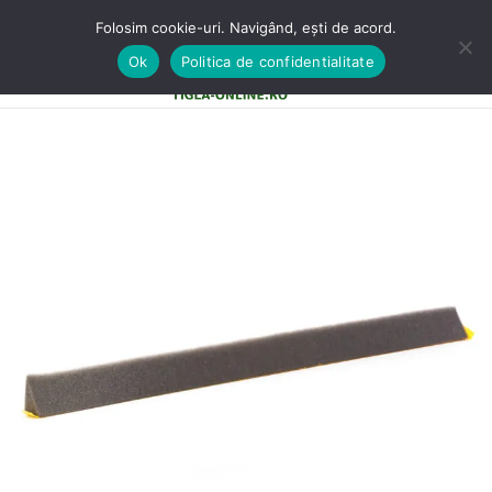
Folosim cookie-uri. Navigând, ești de acord.
Ok
Politica de confidentialitate
0
MENU
0,00
LE