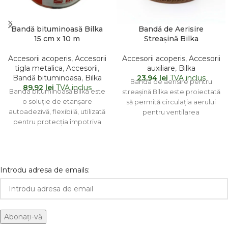
Bandă bituminoasă Bilka
Bandă de Aerisire
15 cm x 10 m
Streașină Bilka
Accesorii acoperis
,
Accesorii
Accesorii acoperis
,
Accesorii
tigla metalica
,
Accesorii
,
auxiliare
,
Bilka
Bandă bituminoasa
,
Bilka
23,94
lei
TVA inclus
Banda de aerisire pentru
89,92
lei
TVA inclus
Banda bituminoasă Bilka este
streașină Bilka este proiectată
o soluție de etanșare
să permită circulația aerului
autoadezivă, flexibilă, utilizată
pentru ventilarea
pentru protecția împotriva
acoperișului, prevenind în
infiltrării apei și a umezelii în
același timp pătrunderea
Introdu adresa de emails: