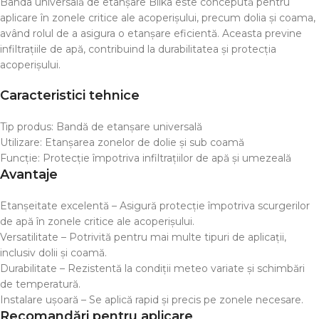
Banda universală de etanșare Bilka este concepută pentru
aplicare în zonele critice ale acoperișului, precum dolia și coama,
având rolul de a asigura o etanșare eficientă. Aceasta previne
infiltrațiile de apă, contribuind la durabilitatea și protecția
acoperișului.
Caracteristici tehnice
Tip produs: Bandă de etanșare universală
Utilizare: Etanșarea zonelor de dolie și sub coamă
Funcție: Protecție împotriva infiltrațiilor de apă și umezeală
Avantaje
Etanșeitate excelentă – Asigură protecție împotriva scurgerilor
de apă în zonele critice ale acoperișului.
Versatilitate – Potrivită pentru mai multe tipuri de aplicații,
inclusiv dolii și coamă.
Durabilitate – Rezistentă la condiții meteo variate și schimbări
de temperatură.
Instalare ușoară – Se aplică rapid și precis pe zonele necesare.
Recomandări pentru aplicare