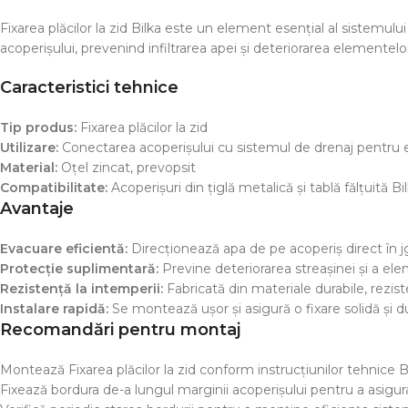
Fixarea plăcilor la zid Bilka este un element esențial al sistemulu
acoperișului, prevenind infiltrarea apei și deteriorarea elementelo
Caracteristici tehnice
Tip produs:
Fixarea plăcilor la zid
Utilizare:
Conectarea acoperișului cu sistemul de drenaj pentru e
Material:
Oțel zincat, prevopsit
Compatibilitate:
Acoperișuri din țiglă metalică și tablă fălțuită Bi
Avantaje
Evacuare eficientă:
Direcționează apa de pe acoperiș direct în jgh
Protecție suplimentară:
Previne deteriorarea streașinei și a ele
Rezistență la intemperii:
Fabricată din materiale durabile, rezist
Instalare rapidă:
Se montează ușor și asigură o fixare solidă și du
Recomandări pentru montaj
Montează Fixarea plăcilor la zid conform instrucțiunilor tehnice Bi
Fixează bordura de-a lungul marginii acoperișului pentru a asigura