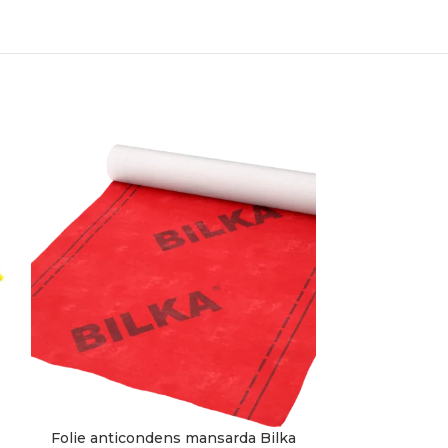
Folie anticondens mansarda Bilka
Folie antic