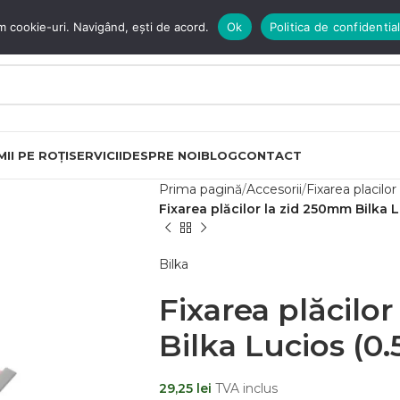
m cookie-uri. Navigând, ești de acord.
Ok
Politica de confidential
II PE ROȚI
SERVICII
DESPRE NOI
BLOG
CONTACT
Prima pagină
Accesorii
Fixarea placilor 
Fixarea plăcilor la zid 250mm Bilka 
Bilka
Fixarea plăcilo
Bilka Lucios (
29,25
lei
TVA inclus