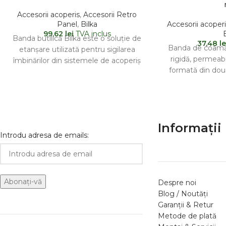
Accesorii acoperis
,
Accesorii Retro
Panel
,
Bilka
Accesorii acoperi
99,62
lei
TVA inclus
Banda butilică Bilka este o soluție de
37,48
le
Banda de coamă 
etanșare utilizată pentru sigilarea
rigidă, permeabi
îmbinărilor din sistemele de acoperiș
formată din dou
și drenaj. Aceasta creează
on
Informații 
Introdu adresa de emails:
Despre noi
Blog / Noutăți
Garanții & Retur
Metode de plată