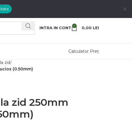
itate
0
INTRA IN CONT
0,00
LEI
Calculator Preț
la zid
Lucios (0.50mm)
r la zid 250mm
0.50mm)