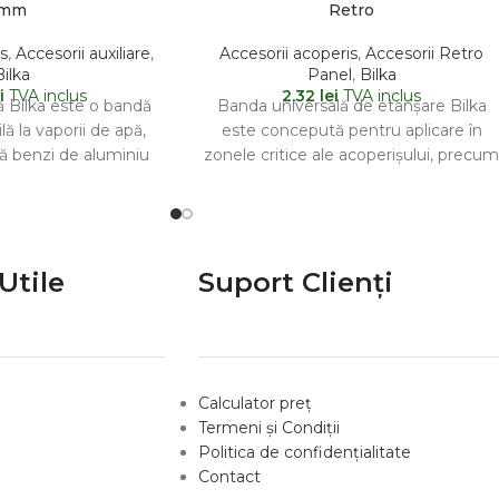
mm
Retro
s
,
Accesorii auxiliare
,
Accesorii acoperis
,
Accesorii Retro
Bilka
Panel
,
Bilka
i
TVA inclus
2,32
lei
TVA inclus
Bilka este o bandă
Banda universală de etanșare Bilka
lă la vaporii de apă,
este concepută pentru aplicare în
ă benzi de aluminiu
zonele critice ale acoperișului, precu
dulat
dolia și coama, având rolul
Utile
Suport Clienți
Calculator preț
Termeni și Condiții
Politica de confidențialitate
Contact