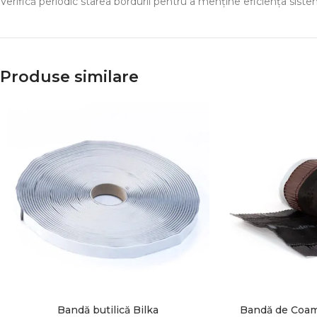
Verifică periodic starea bordurii pentru a menține eficiența siste
Produse similare
Bandă butilică Bilka
Bandă de Coamă