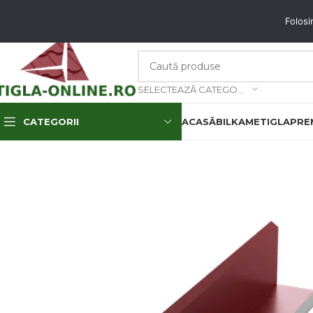
unați-ne: 0773.350.350 & 0773.850.850
email
: contact@tigla-online.ro
Folosi
SELECTEAZĂ CATEGORIA
CATEGORII
ACASĂ
BILKA
METIGLA
PREM