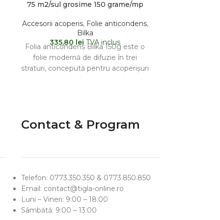
75 m2/sul grosime 150 grame/mp
75 m2/sul g
Accesorii acoperis
,
Folie anticondens
,
Accesorii acop
Bilka
335,80
lei
TVA inclus
400,
Folia anticondens Bilka 150g este o
Folia anticon
folie modernă de difuzie în trei
membrană m
m
straturi, concepută pentru acoperișuri
concepută pen
cu un singur strat
instalată s
Contact & Program
Telefon: 0773.350.350 & 0773.850.850
Email: contact@tigla-online.ro
Luni – Vineri: 9:00 – 18:00
Sâmbătă: 9:00 – 13:00