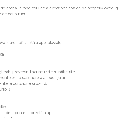
i de drenaj, având rolul de a direcționa apa de pe acoperiș către j
r de construcție.
vacuarea eficientă a apei pluviale
lka
eab, prevenind acumulările și infiltrațiile.
mentelor de susținere a acoperișului.
ente la coroziune și uzură.
rabilă.
lka.
 o direcționare corectă a apei.