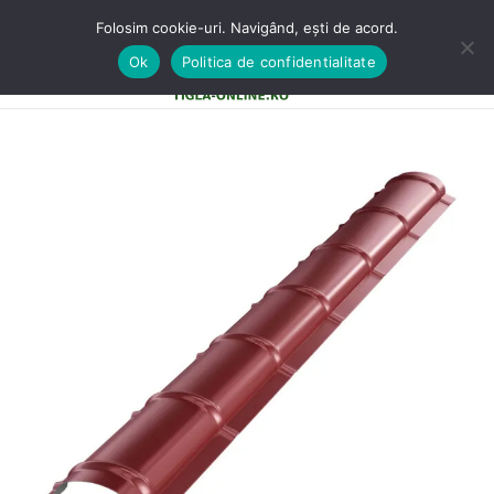
Folosim cookie-uri. Navigând, ești de acord.
Ok
Politica de confidentialitate
0
MENU
0,00
LE