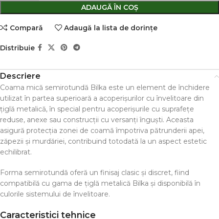
ADAUGĂ ÎN COȘ
Comparǎ
Adaugă la lista de dorințe
Distribuie
Descriere
Coama mică semirotundă Bilka este un element de închidere
utilizat în partea superioară a acoperișurilor cu învelitoare din
țiglă metalică, în special pentru acoperișurile cu suprafețe
reduse, anexe sau construcții cu versanți înguști. Aceasta
asigură protecția zonei de coamă împotriva pătrunderii apei,
zăpezii și murdăriei, contribuind totodată la un aspect estetic
echilibrat.
Forma semirotundă oferă un finisaj clasic și discret, fiind
compatibilă cu gama de țiglă metalică Bilka și disponibilă în
culorile sistemului de învelitoare.
Caracteristici tehnice