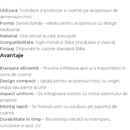
Utilizare
: Închidere și protecție a coamei pe acoperișuri de
dimensiuni mici
Formă
: Semirotundă – ideală pentru acoperișuri cu design
tradițional
Material
: Oțel zincat la cald, prevopsit
Compatibilitate
: Țiglă metalică Bilka (modulară și clasică)
Finisaj
: Disponibil în culorile standard Bilka
Avantaje
Etanșare eficientă
– Previne infiltrarea apei și a impurităților în
zona de coamă
Design compact
– Ideală pentru acoperișuri mici, cu unghi
redus sau pante scurte
Aspect uniform
– Se integrează estetic cu restul sistemului de
acoperiș
Montaj rapid
– Se fixează ușor cu șuruburi, pe suportul de
coamă
Durabilitate în timp
– Rezistență ridicată la intemperii,
coroziune și raze UV