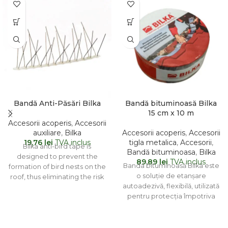
Bandă Anti-Păsări Bilka
Bandă bituminoasă Bilka
15 cm x 10 m
Accesorii acoperis
,
Accesorii
auxiliare
,
Bilka
Accesorii acoperis
,
Accesorii
19,76
lei
TVA inclus
tigla metalica
,
Accesorii
,
Bilka anti-bird tape is
Bandă bituminoasa
,
Bilka
designed to prevent the
89,89
lei
TVA inclus
Banda bituminoasă Bilka este
formation of bird nests on the
o soluție de etanșare
roof, thus eliminating the risk
autoadezivă, flexibilă, utilizată
of
pentru protecția împotriva
infiltrării apei și a umezelii în