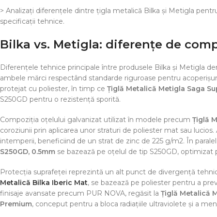
> Analizați diferențele dintre țigla metalică Bilka și Metigla pen
specificații tehnice.
Bilka vs. Metigla: diferențe de compo
Diferențele tehnice principale între produsele Bilka și Metigla der
ambele mărci respectând standarde riguroase pentru acoperișur
protejat cu poliester, în timp ce
Țiglă Metalică Metigla Saga Su
S250GD pentru o rezistență sporită.
Compoziția oțelului galvanizat utilizat în modele precum
Țiglă M
coroziunii prin aplicarea unor straturi de poliester mat sau lucios.
intemperii, beneficiind de un strat de zinc de 225 g/m2. În paralel
S250GD, 0.5mm
se bazează pe oțelul de tip S250GD, optimizat pen
Protecția suprafeței reprezintă un alt punct de divergență tehnic
Metalică Bilka Iberic Mat
, se bazează pe poliester pentru a pr
finisaje avansate precum PUR NOVA, regăsit la
Țiglă Metalică 
Premium
, conceput pentru a bloca radiațiile ultraviolete și a m