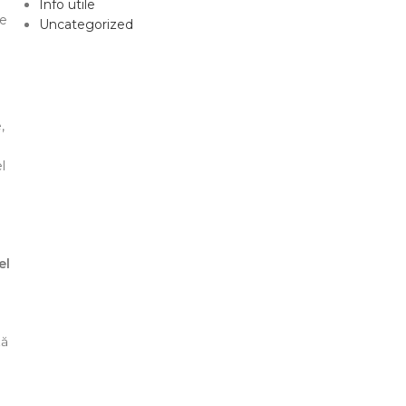
Info utile
pe
Uncategorized
,
l
el
ză