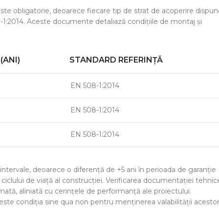
ste obligatorie, deoarece fiecare tip de strat de acoperire dispu
-1:2014. Aceste documente detaliază condițiile de montaj și
(ANI)
STANDARD REFERINȚĂ
EN 508-1:2014
EN 508-1:2014
EN 508-1:2014
intervale, deoarece o diferență de +5 ani în perioada de garanție
ciclului de viață al construcției. Verificarea documentației tehnic
mată, aliniată cu cerințele de performanță ale proiectului.
ste condiția sine qua non pentru menținerea valabilității acesto