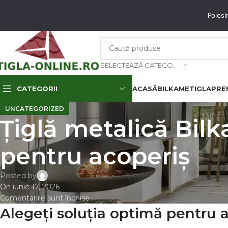
unați-ne: 0773.350.350 & 0773.850.850
email
: contact@tigla-online.ro
Folosi
SELECTEAZĂ CATEGORIA
CATEGORII
ACASĂ
BILKA
METIGLA
PREM
UNCATEGORIZED
Țiglă metalică Bilk
pentru acoperiș
Posted by
On iunie 17, 2026
Comentariile sunt închise
Alegeți soluția optimă pentru a