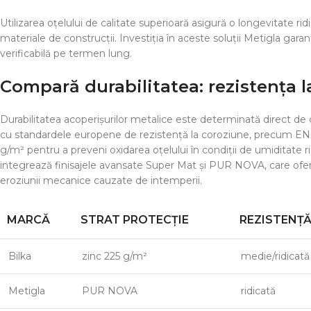
Utilizarea oțelului de calitate superioară asigură o longevitate r
materiale de construcții. Investiția în aceste soluții Metigla ga
verificabilă pe termen lung.
Compară durabilitatea: rezistența l
Durabilitatea acoperișurilor metalice este determinată direct de 
cu standardele europene de rezistență la coroziune, precum EN 1
g/m² pentru a preveni oxidarea oțelului în condiții de umiditate ri
integrează finisajele avansate Super Mat și PUR NOVA, care oferă o
eroziunii mecanice cauzate de intemperii.
MARCĂ
STRAT PROTECȚIE
REZISTENȚ
Bilka
zinc 225 g/m²
medie/ridicată
Metigla
PUR NOVA
ridicată