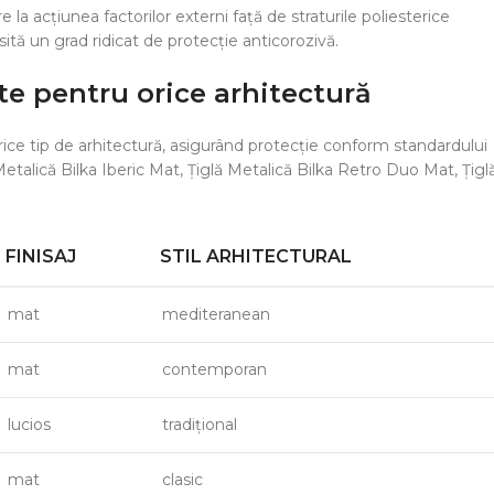
la acțiunea factorilor externi față de straturile poliesterice
tă un grad ridicat de protecție anticorozivă.
ate pentru orice arhitectură
orice tip de arhitectură, asigurând protecție conform standardului
etalică Bilka Iberic Mat, Țiglă Metalică Bilka Retro Duo Mat, Țigl
FINISAJ
STIL ARHITECTURAL
mat
mediteranean
mat
contemporan
lucios
tradițional
mat
clasic