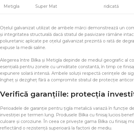
Metigla
Super Mat
ridicată
Oțelul galvanizat utilizat de ambele mărci demonstrează un comp
și integritatea structurală dacă stratul de pasivizare rămâne inta
poliuretanic aplicate pe oțelul galvanizat prezintă o rată de deg
expuse la medii saline.
Alegerea între Bilka și Metigla depinde de mediul geografic al co
esențială pentru zonele cu umiditate constantă, în timp ce finisaj
expunere solară intensă. Ambele soluții respectă cerințele de sigur
îngheț și dezgheț fără a compromite stratul de protecție anticor
Verifică garanțiile: protecția invest
Perioadele de garanție pentru țigla metalică variază în funcție de 
investiției pe termen lung. Produsele Bilka cu finisaj lucios benef
culoare și coroziune. În ceea ce privește gama Bilka cu finisaj mat
reflectând o rezistență superioară la factorii de mediu.