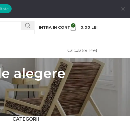
itate
0
INTRA IN CONT
0,00
LEI
Calculator Preț
de alegere
CATEGORII