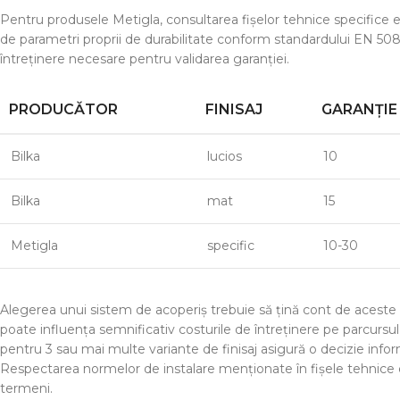
Pentru produsele Metigla, consultarea fișelor tehnice specifice e
de parametri proprii de durabilitate conform standardului EN 508
întreținere necesare pentru validarea garanției.
PRODUCĂTOR
FINISAJ
GARANȚIE 
Bilka
lucios
10
Bilka
mat
15
Metigla
specific
10-30
Alegerea unui sistem de acoperiș trebuie să țină cont de aceste 
poate influența semnificativ costurile de întreținere pe parcursul 
pentru 3 sau mai multe variante de finisaj asigură o decizie infor
Respectarea normelor de instalare menționate în fișele tehnice e
termeni.