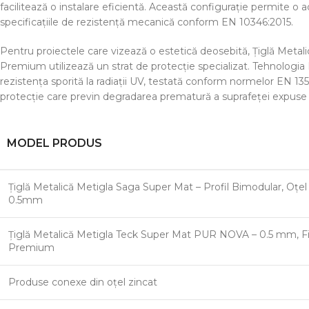
facilitează o instalare eficientă. Această configurație permite o
specificațiile de rezistență mecanică conform EN 10346:2015.
Pentru proiectele care vizează o estetică deosebită, Țiglă Met
Premium utilizează un strat de protecție specializat. Tehnologia 
rezistența sporită la radiații UV, testată conform normelor EN 13
protecție care previn degradarea prematură a suprafeței expuse l
MODEL PRODUS
Țiglă Metalică Metigla Saga Super Mat – Profil Bimodular, Oțe
0.5mm
Țiglă Metalică Metigla Teck Super Mat PUR NOVA – 0.5 mm, Fi
Premium
Produse conexe din oțel zincat