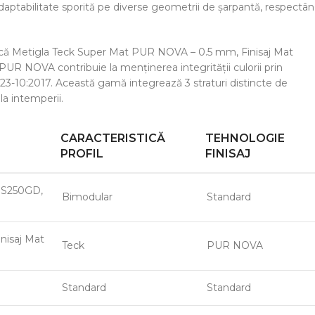
 adaptabilitate sporită pe diverse geometrii de șarpantă, respectâ
alică Metigla Teck Super Mat PUR NOVA – 0.5 mm, Finisaj Mat
PUR NOVA contribuie la menținerea integrității culorii prin
523-10:2017. Această gamă integrează 3 straturi distincte de
a intemperii.
CARACTERISTICĂ
TEHNOLOGIE
PROFIL
FINISAJ
l S250GD,
Bimodular
Standard
nisaj Mat
Teck
PUR NOVA
Standard
Standard