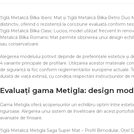
Țiglă Metalică Bilka Iberic Mat și Țiglă Metalică Bilka Retro Duo
distinctiv, oferind o rezistență la coroziune evaluată conform tes
Țiglă Metalică Bilka Clasic Lucios, model utilizat frecvent în renovăr
Metalică Bilka Romanic Mat permite obținerea unui design echilibr
sau conservatoare.
Alegerea modelului potrivit depinde de preferințele estetice și de 
4 variante principale de profilare. Utilizarea acestor materiale co
de siguranță la foc conform reglementărilor europene actuale. T
durată de viață extinsă, cu condiția respectării instrucțiunilor de 
Evaluați gama Metigla: design mod
Gama Metigla oferă acoperișurilor un echilibru optim între estet
riguroase. Alegerea unui sistem de învelitoare din acest portofoliu
avansate de finisare.
Țiglă Metalică Metigla Saga Super Mat – Profil Bimodular, Oțel S