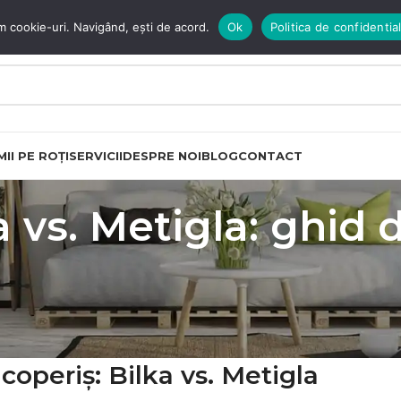
m cookie-uri. Navigând, ești de acord.
Ok
Politica de confidential
II PE ROȚI
SERVICII
DESPRE NOI
BLOG
CONTACT
a vs. Metigla: ghid 
coperiș: Bilka vs. Metigla