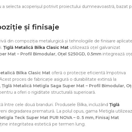
tru a selecta acoperișul potrivit proiectului dumneavoastră, bazat 
ziție și finisaje
ivă din compoziția metalurgică și tehnologiile de finisare aplicate
i.
Țiglă Metalică Bilka Clasic Mat
utilizează oțel galvanizat
per Mat – Profil Bimodular, Oțel S250GD, 0.5mm
integrează oțe
etalică Bilka Clasic Mat
oferă o protecție eficientă împotriva
 Acest proces de fabricație asigură o durabilitate extinsă la
,
Țiglă Metalică Metigla Saga Super Mat – Profil Bimodular, Oț
tru a oferi o rigiditate structurală superioară.
ă între cele două branduri. Produsele Bilka, incluzând
Țiglă
eveni degradarea prematură. La polul opus, gama Metigla utilizea
Metigla Teck Super Mat PUR NOVA – 0. 5 mm, Finisaj Mat
enține integritatea estetică pe termen lung.