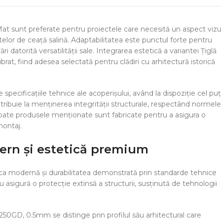
 Mat sunt preferate pentru proiectele care necesită un aspect vizu
telor de ceață salină. Adaptabilitatea este punctul forte pentru
i datorită versatilității sale. Integrarea estetică a variantei Țiglă
at, fiind adesea selectată pentru clădiri cu arhitectură istorică
specificațiile tehnice ale acoperișului, având la dispoziție cel puț
ntribuie la menținerea integrității structurale, respectând normele
oate produsele menționate sunt fabricate pentru a asigura o
montaj.
ern și estetică premium
ica modernă și durabilitatea demonstrată prin standarde tehnice
 asigură o protecție extinsă a structurii, susținută de tehnologii
250GD, 0.5mm se distinge prin profilul său arhitectural care