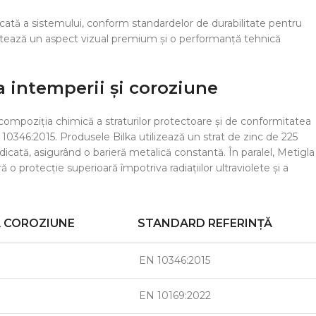
idicată a sistemului, conform standardelor de durabilitate pentru
rantează un aspect vizual premium și o performanță tehnică
a intemperii și coroziune
compoziția chimică a straturilor protectoare și de conformitatea
0346:2015. Produsele Bilka utilizează un strat de zinc de 225
dicată, asigurând o barieră metalică constantă. În paralel, Metigla
 protecție superioară împotriva radiațiilor ultraviolete și a
Ă COROZIUNE
STANDARD REFERINȚĂ
EN 10346:2015
EN 10169:2022