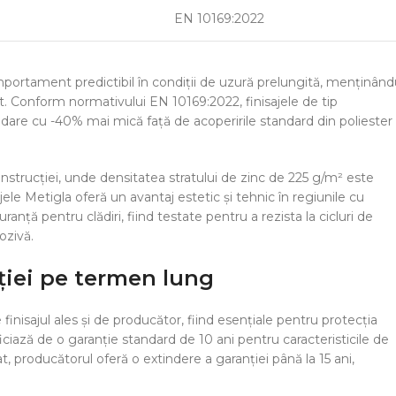
EN 10169:2022
ortament predictibil în condiții de uzură prelungită, menținând
ct. Conform normativului EN 10169:2022, finisajele de tip
radare cu -40% mai mică față de acoperirile standard din poliester
nstrucției, unde densitatea stratului de zinc de 225 g/m² este
ele Metigla oferă un avantaj estetic și tehnic în regiunile cu
anță pentru clădiri, fiind testate pentru a rezista la cicluri de
ozivă.
iției pe termen lung
finisajul ales și de producător, fiind esențiale pentru protecția
iciază de o garanție standard de 10 ani pentru caracteristicile de
, producătorul oferă o extindere a garanției până la 15 ani,