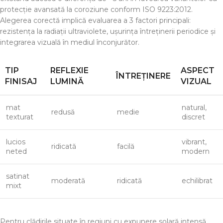
protecție avansată la coroziune conform ISO 9223:2012.
Alegerea corectă implică evaluarea a 3 factori principali:
rezistența la radiații ultraviolete, ușurința întreținerii periodice și
integrarea vizuală în mediul înconjurător.
TIP
REFLEXIE
ASPECT
ÎNTREȚINERE
FINISAJ
LUMINĂ
VIZUAL
mat
natural,
redusă
medie
texturat
discret
lucios
vibrant,
ridicată
facilă
neted
modern
satinat
moderată
ridicată
echilibrat
mixt
Pentru clădirile situate în regiuni cu expunere solară intensă,