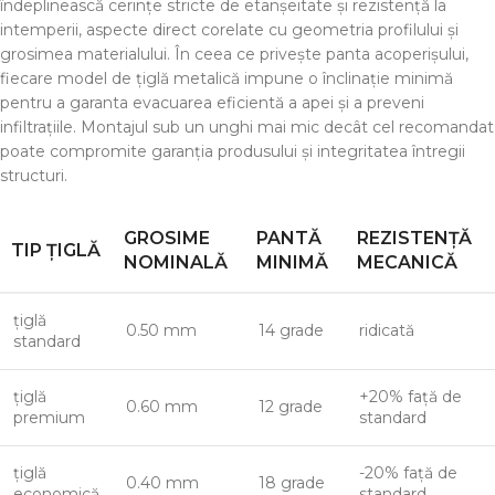
îndeplinească cerințe stricte de etanșeitate și rezistență la
intemperii, aspecte direct corelate cu geometria profilului și
grosimea materialului. În ceea ce privește panta acoperișului,
fiecare model de țiglă metalică impune o înclinație minimă
pentru a garanta evacuarea eficientă a apei și a preveni
infiltrațiile. Montajul sub un unghi mai mic decât cel recomandat
poate compromite garanția produsului și integritatea întregii
structuri.
GROSIME
PANTĂ
REZISTENȚĂ
TIP ȚIGLĂ
NOMINALĂ
MINIMĂ
MECANICĂ
țiglă
0.50 mm
14 grade
ridicată
standard
țiglă
+20% față de
0.60 mm
12 grade
premium
standard
țiglă
-20% față de
0.40 mm
18 grade
economică
standard