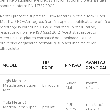
permite o suprapunere precisă a foilor, asigurând o etanșeitate
sporită conform EN 14782:2006.
Pentru protecția suprafeței, Țiglă Metalică Metigla Teck Super
Mat PUR NOVA integrează un finisaj multistratificat care oferă o
rezistență la coroziune cu 20% mai mare în medii saline,
respectând normele ISO 9223:2012. Acest strat protector
menține integritatea cromatică pe o perioadă extinsă,
prevenind degradarea prematură sub acțiunea radiațiilor
ultraviolete.
TIP
AVANTAJ
MODEL
FINISAJ
PROFIL
PRINCIPAL
Țiglă Metalică
Super
montaj
Metigla Saga Super
bimodular
Mat
eficient
Mat
Țiglă Metalică
PUR
rezistență
Metigla Teck Super
profilat
NOVA
chimică