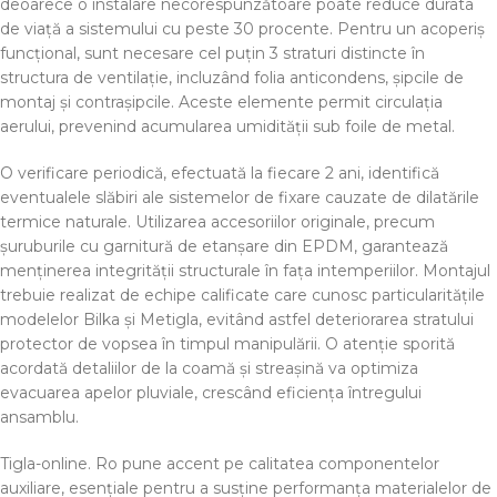
deoarece o instalare necorespunzătoare poate reduce durata
de viață a sistemului cu peste 30 procente. Pentru un acoperiș
funcțional, sunt necesare cel puțin 3 straturi distincte în
structura de ventilație, incluzând folia anticondens, șipcile de
montaj și contrașipcile. Aceste elemente permit circulația
aerului, prevenind acumularea umidității sub foile de metal.
O verificare periodică, efectuată la fiecare 2 ani, identifică
eventualele slăbiri ale sistemelor de fixare cauzate de dilatările
termice naturale. Utilizarea accesoriilor originale, precum
șuruburile cu garnitură de etanșare din EPDM, garantează
menținerea integrității structurale în fața intemperiilor. Montajul
trebuie realizat de echipe calificate care cunosc particularitățile
modelelor Bilka și Metigla, evitând astfel deteriorarea stratului
protector de vopsea în timpul manipulării. O atenție sporită
acordată detaliilor de la coamă și streașină va optimiza
evacuarea apelor pluviale, crescând eficiența întregului
ansamblu.
Tigla-online. Ro pune accent pe calitatea componentelor
auxiliare, esențiale pentru a susține performanța materialelor de