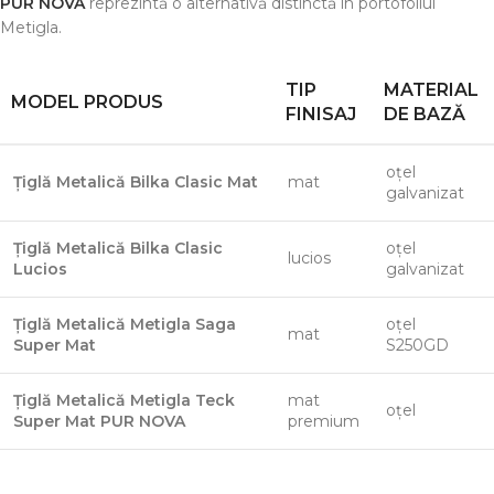
PUR NOVA
reprezintă o alternativă distinctă în portofoliul
Metigla.
TIP
MATERIAL
MODEL PRODUS
FINISAJ
DE BAZĂ
oțel
Țiglă Metalică Bilka Clasic Mat
mat
galvanizat
Țiglă Metalică Bilka Clasic
oțel
lucios
Lucios
galvanizat
Țiglă Metalică Metigla Saga
oțel
mat
Super Mat
S250GD
Țiglă Metalică Metigla Teck
mat
oțel
Super Mat PUR NOVA
premium