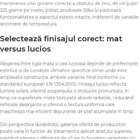
menținerea unei grosimi corecte a stratului de zinc, de cel puțin
225 grame pe metru pătrat, produsele Bilka își păstrează
funcționalitatea și aspectul estetic intacte, indiferent de variațiile
sezoniere de temperatură.
Selectează finisajul corect: mat
versus lucios
Alegerea între țigla mată și cea lucioasă depinde de preferințele
estetice și de condițiile climatice specifice zonei unde este
amplasată construcția, ambele variante fiind conforme cu
standardul european EN 1304:2005. Finisajul lucios reflectă
lumina solară, oferind acoperișului o strălucire pronunțată, în
timp ce suprafețele mate texturate absorb radiațiile, reducând
reflexiile deranjante și oferind o textură uniformă care
maschează mai eficient depunerile de praf acumulate în timp.
Din perspectiva durabilității, garanția oferită de producători
poate varia în funcție de tratamentul aplicat stratului superior,
existând adesea o diferență de +5 ani în favoarea variantelor cu