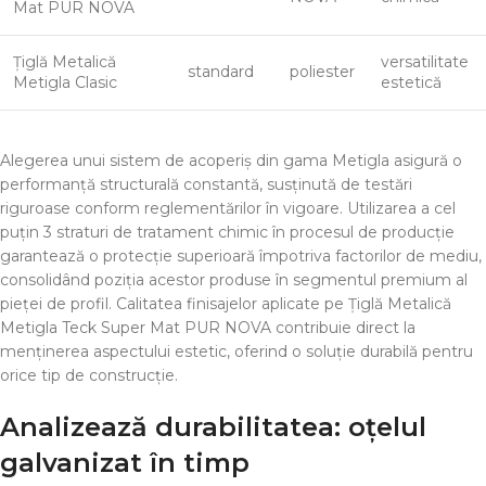
Mat PUR NOVA
Țiglă Metalică
versatilitate
standard
poliester
Metigla Clasic
estetică
Alegerea unui sistem de acoperiș din gama Metigla asigură o
performanță structurală constantă, susținută de testări
riguroase conform reglementărilor în vigoare. Utilizarea a cel
puțin 3 straturi de tratament chimic în procesul de producție
garantează o protecție superioară împotriva factorilor de mediu,
consolidând poziția acestor produse în segmentul premium al
pieței de profil. Calitatea finisajelor aplicate pe Țiglă Metalică
Metigla Teck Super Mat PUR NOVA contribuie direct la
menținerea aspectului estetic, oferind o soluție durabilă pentru
orice tip de construcție.
Analizează durabilitatea: oțelul
galvanizat în timp