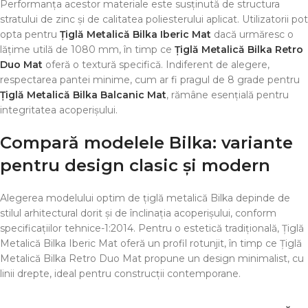
Performanța acestor materiale este susținută de structura
stratului de zinc și de calitatea poliesterului aplicat. Utilizatorii pot
opta pentru
Țiglă Metalică Bilka Iberic Mat
dacă urmăresc o
lățime utilă de 1080 mm, în timp ce
Țiglă Metalică Bilka Retro
Duo Mat
oferă o textură specifică. Indiferent de alegere,
respectarea pantei minime, cum ar fi pragul de 8 grade pentru
Țiglă Metalică Bilka Balcanic Mat
, rămâne esențială pentru
integritatea acoperișului.
Compară modelele Bilka: variante
pentru design clasic și modern
Alegerea modelului optim de țiglă metalică Bilka depinde de
stilul arhitectural dorit și de înclinația acoperișului, conform
specificațiilor tehnice-1:2014. Pentru o estetică tradițională, Țiglă
Metalică Bilka Iberic Mat oferă un profil rotunjit, în timp ce Țiglă
Metalică Bilka Retro Duo Mat propune un design minimalist, cu
linii drepte, ideal pentru construcții contemporane.