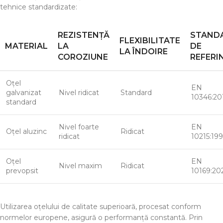
tehnice standardizate:
REZISTENȚĂ
STAND
FLEXIBILITATE
MATERIAL
LA
DE
LA ÎNDOIRE
COROZIUNE
REFERI
Oțel
EN
galvanizat
Nivel ridicat
Standard
10346:20
standard
Nivel foarte
EN
Oțel aluzinc
Ridicat
ridicat
10215:199
Oțel
EN
Nivel maxim
Ridicat
prevopsit
10169:20
Utilizarea oțelului de calitate superioară, procesat conform
normelor europene, asigură o performanță constantă. Prin