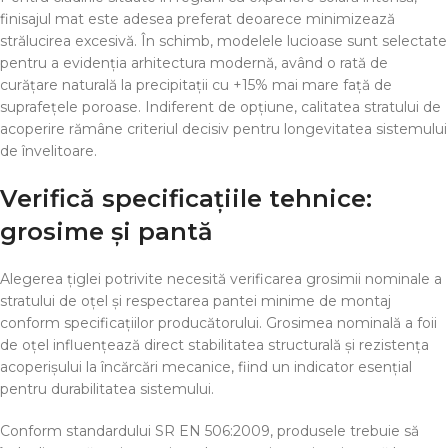
finisajul mat este adesea preferat deoarece minimizează
strălucirea excesivă. În schimb, modelele lucioase sunt selectate
pentru a evidenția arhitectura modernă, având o rată de
curățare naturală la precipitații cu +15% mai mare față de
suprafețele poroase. Indiferent de opțiune, calitatea stratului de
acoperire rămâne criteriul decisiv pentru longevitatea sistemului
de învelitoare.
Verifică specificațiile tehnice:
grosime și pantă
Alegerea țiglei potrivite necesită verificarea grosimii nominale a
stratului de oțel și respectarea pantei minime de montaj
conform specificațiilor producătorului. Grosimea nominală a foii
de oțel influențează direct stabilitatea structurală și rezistența
acoperișului la încărcări mecanice, fiind un indicator esențial
pentru durabilitatea sistemului.
Conform standardului SR EN 506:2009, produsele trebuie să