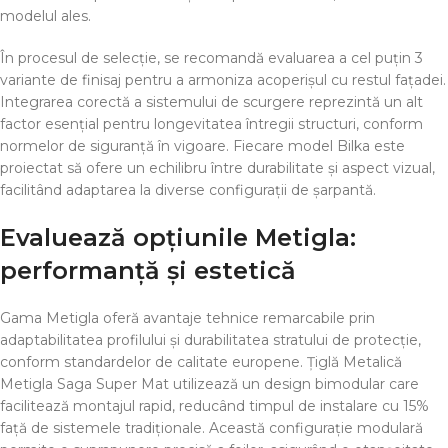
modelul ales.
În procesul de selecție, se recomandă evaluarea a cel puțin 3
variante de finisaj pentru a armoniza acoperișul cu restul fațadei.
Integrarea corectă a sistemului de scurgere reprezintă un alt
factor esențial pentru longevitatea întregii structuri, conform
normelor de siguranță în vigoare. Fiecare model Bilka este
proiectat să ofere un echilibru între durabilitate și aspect vizual,
facilitând adaptarea la diverse configurații de șarpantă.
Evaluează opțiunile Metigla:
performanță și estetică
Gama Metigla oferă avantaje tehnice remarcabile prin
adaptabilitatea profilului și durabilitatea stratului de protecție,
conform standardelor de calitate europene. Țiglă Metalică
Metigla Saga Super Mat utilizează un design bimodular care
facilitează montajul rapid, reducând timpul de instalare cu 15%
față de sistemele tradiționale. Această configurație modulară