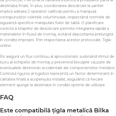
de protecție, menținând calitatea estetică a produselor până la
destinația finală. În plus, coordonarea descărcării la șantier
implică adesea 2 operatori calificați pentru a manipula
corespunzător coletele voluminoase, respectând normele de
siguranță specifice manipulării foilor de tablă. O planificare
corectă a etapelor de descărcare permite integrarea rapidă a
materialelor în fluxul de montaj, evitând depozitarea prelungită
în condiții improprii. Prin respectarea acestor protocoale, Tigla-
online.
Ro asigură un flux continuu al aprovizionării, susținând ritmul de
lucru al echipelor de montaj și prevenind blocajele cauzate de
eventualele deteriorări accidentale ale componentelor metalice.
Controlul riguros al logisticii reprezintă un factor determinant în
calitatea finală a acoperișului instalat, asigurând că fiecare
element ajunge la destinație în condiții optime de utilizare.
FAQ
Este compatibilă țigla metalică Bilka