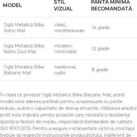
STIL
PANTA MINIMĂ
MODEL
VIZUAL
RECOMANDATĂ
Țiglă Metalică Bilka
clasic,
14 grade
Iberic Mat
mediteranean
Țiglă Metalică Bilka
modern,
12 grade
Retro Duo Mat
minimalist
Țiglă Metalică Bilka
tradițional,
8 grade
Balcanic Mat
rustic
În ceea ce privește Țiglă Metalică Bilka Balcanic Mat, acest
model este adesea preferat pentru acoperișurile cu pante
reduse, având o capacitate de drenaj eficientă. Utilizarea acestui
profil este indicată pentru proiecte care necesită o rezistență
sporită la factorii de mediu, respectând standardele de calitate
ISO 9001:2015. Pentru a asigura o etanșeitate optimă, montajul
trebuie să respecte instrucțiunile producătorului, indiferent de