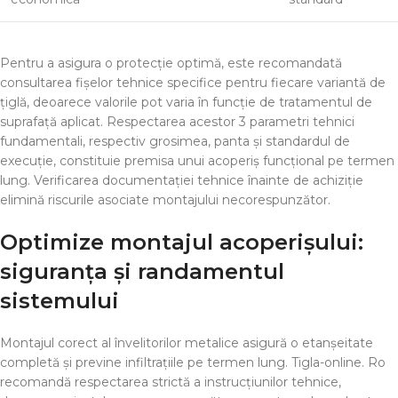
Pentru a asigura o protecție optimă, este recomandată
consultarea fișelor tehnice specifice pentru fiecare variantă de
țiglă, deoarece valorile pot varia în funcție de tratamentul de
suprafață aplicat. Respectarea acestor 3 parametri tehnici
fundamentali, respectiv grosimea, panta și standardul de
execuție, constituie premisa unui acoperiș funcțional pe termen
lung. Verificarea documentației tehnice înainte de achiziție
elimină riscurile asociate montajului necorespunzător.
Optimize montajul acoperișului:
siguranța și randamentul
sistemului
Montajul corect al învelitorilor metalice asigură o etanșeitate
completă și previne infiltrațiile pe termen lung. Tigla-online. Ro
recomandă respectarea strictă a instrucțiunilor tehnice,