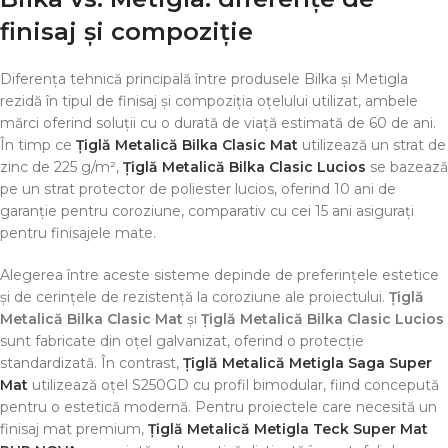
finisaj și compoziție
Diferența tehnică principală între produsele Bilka și Metigla
rezidă în tipul de finisaj și compoziția oțelului utilizat, ambele
mărci oferind soluții cu o durată de viață estimată de 60 de ani.
În timp ce
Țiglă Metalică Bilka Clasic Mat
utilizează un strat de
zinc de 225 g/m²,
Țiglă Metalică Bilka Clasic Lucios
se bazează
pe un strat protector de poliester lucios, oferind 10 ani de
garanție pentru coroziune, comparativ cu cei 15 ani asigurați
pentru finisajele mate.
Alegerea între aceste sisteme depinde de preferințele estetice
și de cerințele de rezistență la coroziune ale proiectului.
Țiglă
Metalică Bilka Clasic Mat
și
Țiglă Metalică Bilka Clasic Lucios
sunt fabricate din oțel galvanizat, oferind o protecție
standardizată. În contrast,
Țiglă Metalică Metigla Saga Super
Mat
utilizează oțel S250GD cu profil bimodular, fiind concepută
pentru o estetică modernă. Pentru proiectele care necesită un
finisaj mat premium,
Țiglă Metalică Metigla Teck Super Mat