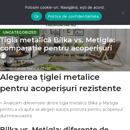
Folosim cookie-uri. Navigând, ești de acord.
Ok
Politica de confidentialitate
0
MENU
0,00
LE
UNCATEGORIZED
Țiglă metalică Bilka vs. Metigla:
comparație pentru acoperișuri
On iunie 17, 2026
Comentariile sunt închise
Alegerea țiglei metalice
pentru acoperișuri rezistente
> Analizăm diferențele dintre țigla metalică Bilka și Metigla
pentru a vă ajuta să alegeți soluția potrivită pentru acoperișul
dumneavoastră.
Bilka vs. Metigla: diferențe de