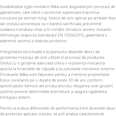
Durabilitatea țiglei metalice Bilka este asigurată prin procesul de
galvanizare, care oferă o protecție superioară împotriva
coroziunii pe termen lung. Stratul de zinc aplicat pe ambele fețe
ale oțelului acționează ca o barieră sacrificială, prevenind
oxidarea metalului chiar și în condiții climatice severe. Această
tehnologie respectă standardul EN 10346:2015, garantând o
aderență optimă a stratului protector.
Integritatea structurală a acoperișului depinde direct de
grosimea miezului de oțel utilizat în procesul de producție.
Oțelul cu o grosime adecvată oferă o rezistență mecanică
sporită la încărcările de zăpadă și la solicitările mecanice externe.
Produsele Bilka sunt fabricate pentru a menține proprietățile
fizice constante pe o durată de peste 30 de ani, conform
specificațiilor tehnice ale producătorului. Alegerea unei grosimi
optime previne deformările premature și asigură rigiditatea
întregului sistem.
Pentru a evalua diferențele de performanță între diversele tipuri
de protecție aplicate oțelului, se pot analiza caracteristicile