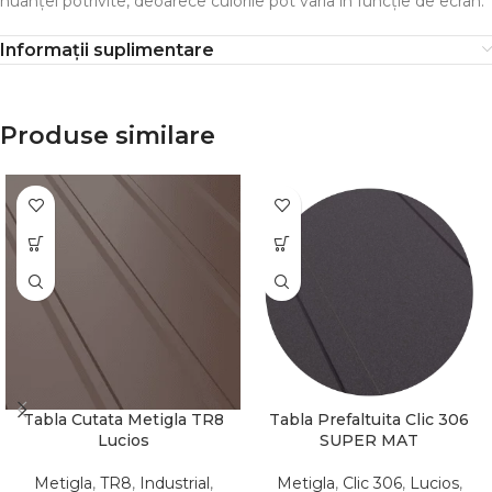
nuanței potrivite, deoarece culorile pot varia în funcție de ecran.
Informații suplimentare
Produse similare
Tabla Cutata Metigla TR8
Tabla Prefaltuita Clic 306
Lucios
SUPER MAT
Metigla
,
TR8
,
Industrial
,
Metigla
,
Clic 306
,
Lucios
,