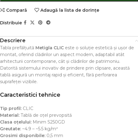
Comparǎ
Adaugă la lista de dorințe
Distribuie
Descriere
Tabla prefălțuită
Metigla CLIC
este o soluție estetică și ușor de
montat, oferind clădirilor un aspect modern, adaptabil atât
arhitecturii contemporane, cât și clădirilor de patrimoniu.
Datorită sistemului inovativ de prindere prin clipsare, această
tablă asigură un montaj rapid și eficient, fără perforarea
suprafeței vizibile.
Caracteristici tehnice
Tip profil:
CLIC
Material:
Tablă de oțel prevopsită
Clasa oțelului:
Minim S250GD
Greutate:
~4.9 – ~5.5 kg/m²
Grosimi disponibile:
0,5 mm