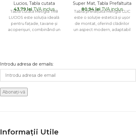
Lucios
,
Tabla cutata
Super Mat
,
Tabla Prefaltuita
43,79
lei
TVA inclus
80,94
lei
TVA inclus
Tablă cutată Metigla TR8
Tabla prefălțuită Metigla CLIC
LUCIOS este soluția ideală
este o soluție estetică și ușor
pentru fațade, tavane și
de montat, oferind clădirilor
acoperișuri, combinând un
un aspect modern, adaptabil
design elegant cu o protecție
atât arhitecturii
Introdu adresa de emails:
Informații Utile