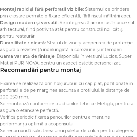
Montaj rapid și fără perforații vizibile:
Sistemul de prindere
prin clipsare permite o fixare eficientă, fără riscul infiltrării apei.
Design modern și versatil:
Se integrează armonios în orice stil
arhitectural, fiind potrivită atât pentru construcții noi, cât și
pentru restaurări.
Durabilitate ridicată:
Stratul de zinc și acoperirea de protecție
asigură o rezistență îndelungată la coroziune și intemperii.
Gama variată de finisaje:
Disponibilă în versiuni Lucios, Super
Mat și PUR NOVA, pentru un aspect estetic personalizat.
Recomandări pentru montaj
Fixarea se realizează prin holșuruburi cu cap plat, poziționate în
perforațiile de pe marginea ascunsă a profilului, la distanțe de
300-350 mm.
Se montează conform instrucțiunilor tehnice Metigla, pentru a
asigura o etanșare perfectă.
Verifică periodic fixarea panourilor pentru a menține
performanța optimă a acoperișului.
Se recomandă solicitarea unui paletar de culori pentru alegerea