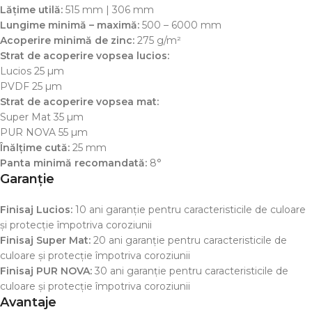
Lățime utilă:
515 mm | 306 mm
Lungime minimă – maximă:
500 – 6000 mm
Acoperire minimă de zinc:
275 g/m²
Strat de acoperire vopsea lucios:
Lucios 25 µm
PVDF 25 µm
Strat de acoperire vopsea mat:
Super Mat 35 µm
PUR NOVA 55 µm
Înălțime cută:
25 mm
Panta minimă recomandată:
8°
Garanție
Finisaj Lucios:
10 ani garanție pentru caracteristicile de culoare
și protecție împotriva coroziunii
Finisaj Super Mat:
20 ani garanție pentru caracteristicile de
culoare și protecție împotriva coroziunii
Finisaj PUR NOVA:
30 ani garanție pentru caracteristicile de
culoare și protecție împotriva coroziunii
Avantaje