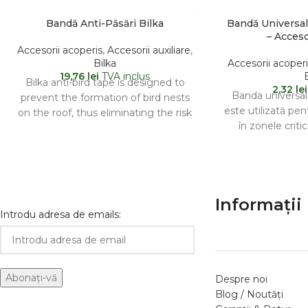
Bandă Anti-Păsări Bilka
Bandă Universal
– Acceso
Accesorii acoperis
,
Accesorii auxiliare
,
Bilka
Accesorii acoperi
19,76
lei
TVA inclus
Bilka anti-bird tape is designed to
2,32
lei
Banda universal
prevent the formation of bird nests
este utilizată pen
on the roof, thus eliminating the risk
în zonele criti
of
precum la
Informații 
Introdu adresa de emails:
Despre noi
Blog / Noutăți