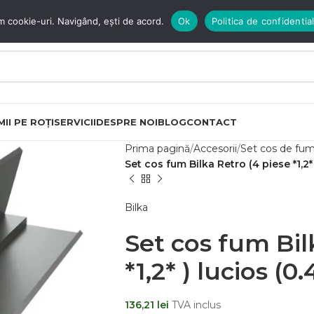
m cookie-uri. Navigând, ești de acord.
Ok
Politica de confidential
II PE ROȚI
SERVICII
DESPRE NOI
BLOG
CONTACT
Prima pagină
Accesorii
Set cos de fu
Set cos fum Bilka Retro (4 piese *1,2
Bilka
Set cos fum Bil
*1,2* ) lucios (
136,21
lei
TVA inclus