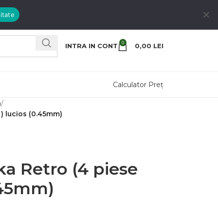
itate
0
INTRA IN CONT
0,00
LEI
Calculator Preț
m
* ) lucios (0.45mm)
ka Retro (4 piese
0.45mm)