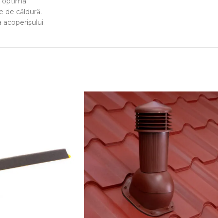
e optimă.
le de căldură.
 acoperișului.