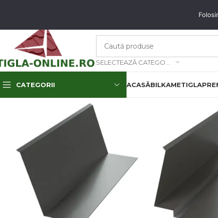
unați-ne: 0773.350.350 & 0773.850.850
email
: contact@tigla-online.ro
Folosi
SELECTEAZĂ CATEGORIA
CATEGORII
ACASĂ
BILKA
METIGLA
PREM