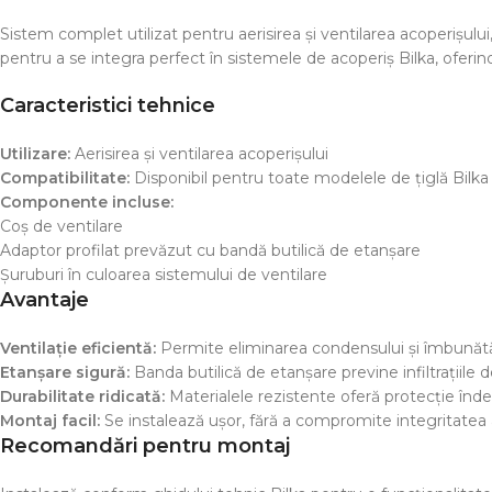
Sistem complet utilizat pentru aerisirea și ventilarea acoperișul
pentru a se integra perfect în sistemele de acoperiș Bilka, oferind 
Caracteristici tehnice
Utilizare:
Aerisirea și ventilarea acoperișului
Compatibilitate:
Disponibil pentru toate modelele de țiglă Bilka
Componente incluse:
Coș de ventilare
Adaptor profilat prevăzut cu bandă butilică de etanșare
Șuruburi în culoarea sistemului de ventilare
Avantaje
Ventilație eficientă:
Permite eliminarea condensului și îmbunătățe
Etanșare sigură:
Banda butilică de etanșare previne infiltrațiile d
Durabilitate ridicată:
Materialele rezistente oferă protecție înde
Montaj facil:
Se instalează ușor, fără a compromite integritatea 
Recomandări pentru montaj