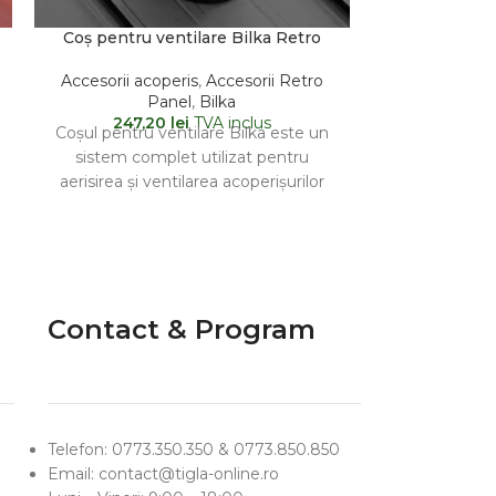
Coș pentru ventilare Bilka Retro
Folie antic
75 m2/sul g
Accesorii acoperis
,
Accesorii Retro
Panel
,
Bilka
Accesorii acop
247,20
lei
TVA inclus
Coșul pentru ventilare Bilka este un
316,
Folia anticon
sistem complet utilizat pentru
folie tristr
aerisirea și ventilarea acoperișurilor
utilizată pen
plane, contribuind la prevenirea
singur s
acumulării de
Contact & Program
Telefon: 0773.350.350 & 0773.850.850
Email: contact@tigla-online.ro