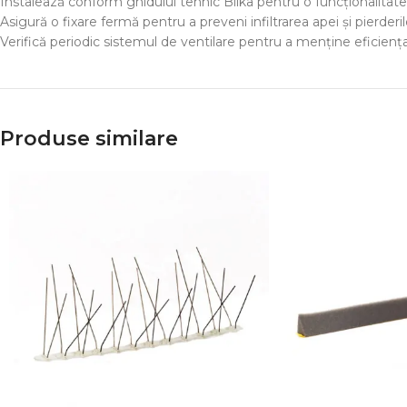
Instalează conform ghidului tehnic Bilka pentru o funcționalitat
Asigură o fixare fermă pentru a preveni infiltrarea apei și pierderi
Verifică periodic sistemul de ventilare pentru a menține eficiența
Produse similare