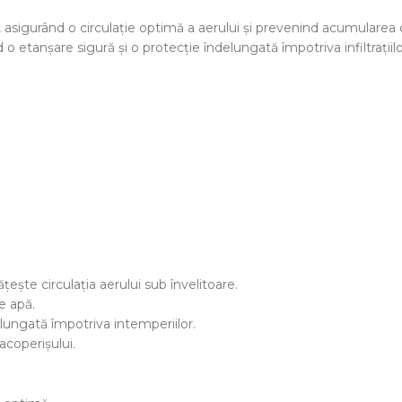
ui, asigurând o circulație optimă a aerului și prevenind acumulare
o etanșare sigură și o protecție îndelungată împotriva infiltrațiilo
ște circulația aerului sub învelitoare.
e apă.
lungată împotriva intemperiilor.
acoperișului.