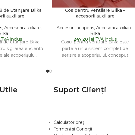
ă de Etanșare Bilka
Cos pentru ventilare Bilka –
rii auxiliare
accesorii auxiliare
s
,
Accesorii auxiliare
,
Accesorii acoperis
,
Accesorii auxiliare
,
Bilka
Bilka
TVA inclus
247,20
lei
TVA inclus
ă de etanșare Bilka
Coșul pentru ventilare Bilka este
tru sigilarea eficientă
parte a unui sistem complet de
ce ale acoperișului,
aerisire a acoperișului, conceput
 coamă și în
pentru a asigura circulația eficientă
Utile
Suport Clienți
Calculator preț
Termeni și Condiții