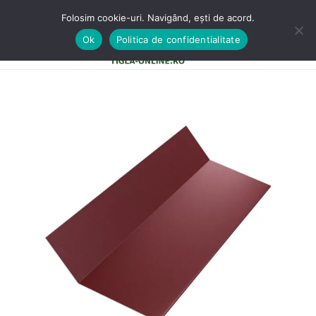
Folosim cookie-uri. Navigând, ești de acord.
Ok
Politica de confidentialitate
0
MENU
0,00
LE