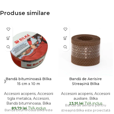
Produse similare
Bandă bituminoasă Bilka
Bandă de Aerisire
15 cm x 10 m
Streașină Bilka
Accesorii acoperis
,
Accesorii
Accesorii acoperis
,
Accesorii
tigla metalica
,
Accesorii
,
auxiliare
,
Bilka
Bandă bituminoasa
,
Bilka
23,91
lei
TVA inclus
Banda de aerisire pentru
89,79
lei
TVA inclus
Banda bituminoasă Bilka este
streașină Bilka este proiectată