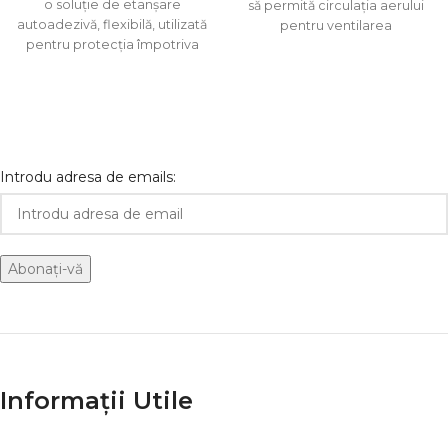
o soluție de etanșare
să permită circulația aerului
autoadezivă, flexibilă, utilizată
pentru ventilarea
pentru protecția împotriva
acoperișului, prevenind în
infiltrării apei și a umezelii în
același timp pătrunderea
Introdu adresa de emails:
Informații Utile