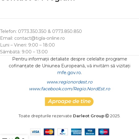
Telefon: 0773.350.350 & 0773.850.850
Email: contact@tigla-online.ro
Luni – Vineri: 9:00 – 18:00
Sâmbătă: 9:00 – 13:00
Pentru informații detaliate despre celelalte programe
cofinanțate de Uniunea Europeană, vă invităm să vizitați
mfe.gov.ro
.
www.regionordest.ro
www.facebook.com/Regio.NordEst.ro
Toate drepturile rezervate
Darleot Group
2025.