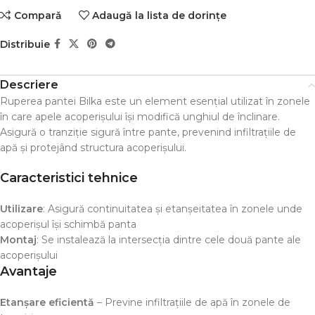
Comparǎ
Adaugă la lista de dorințe
Distribuie
Descriere
Ruperea pantei Bilka este un element esențial utilizat în zonele
în care apele acoperișului își modifică unghiul de înclinare.
Asigură o tranziție sigură între pante, prevenind infiltrațiile de
apă și protejând structura acoperișului.
Caracteristici tehnice
Utilizare
: Asigură continuitatea și etanșeitatea în zonele unde
acoperișul își schimbă panta
Montaj
: Se instalează la intersecția dintre cele două pante ale
acoperișului
Avantaje
Etanșare eficientă
– Previne infiltrațiile de apă în zonele de