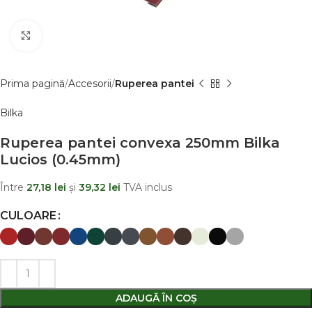
Clic pentru a mãri
Prima pagină
Accesorii
Ruperea pantei
Bilka
Ruperea pantei convexa 250mm Bilka
Lucios (0.45mm)
Între
27,18
lei
şi
39,32
lei
TVA inclus
CULOARE
ADAUGĂ ÎN COȘ