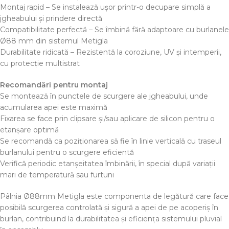
Montaj rapid – Se instalează ușor printr-o decupare simplă a
jgheabului și prindere directă
Compatibilitate perfectă – Se îmbină fără adaptoare cu burlanele
Ø88 mm din sistemul Metigla
Durabilitate ridicată – Rezistentă la coroziune, UV și intemperii,
cu protecție multistrat
Recomandări pentru montaj
Se montează în punctele de scurgere ale jgheabului, unde
acumularea apei este maximă
Fixarea se face prin clipsare și/sau aplicare de silicon pentru o
etanșare optimă
Se recomandă ca poziționarea să fie în linie verticală cu traseul
burlanului pentru o scurgere eficientă
Verifică periodic etanșeitatea îmbinării, în special după variații
mari de temperatură sau furtuni
Pâlnia Ø88mm Metigla este componenta de legătură care face
posibilă scurgerea controlată și sigură a apei de pe acoperiș în
burlan, contribuind la durabilitatea și eficiența sistemului pluvial