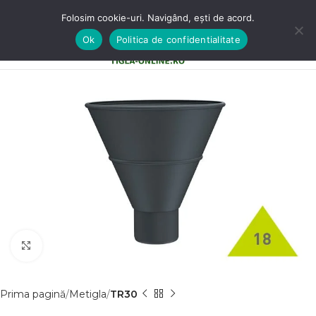
Folosim cookie-uri. Navigând, ești de acord.
Ok
Politica de confidentialitate
0
MENU
0,00
LE
Clic pentru a mãri
Prima pagină
Metigla
TR30