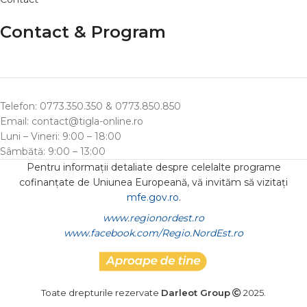
Contact & Program
Telefon: 0773.350.350 & 0773.850.850
Email: contact@tigla-online.ro
Luni – Vineri: 9:00 – 18:00
Sâmbătă: 9:00 – 13:00
Pentru informații detaliate despre celelalte programe
cofinanțate de Uniunea Europeană, vă invităm să vizitați
mfe.gov.ro
.
www.regionordest.ro
www.facebook.com/Regio.NordEst.ro
Toate drepturile rezervate
Darleot Group
2025.