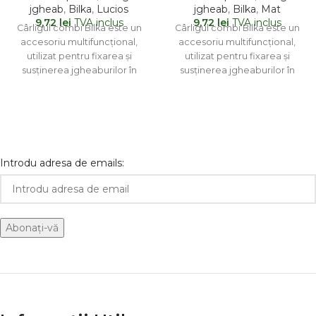
jgheab
,
Bilka
,
Lucios
jgheab
,
Bilka
,
Mat
9,72
lei
TVA inclus
9,72
lei
TVA inclus
Cârligul combi Bilka este un
Cârligul combi Bilka este un
accesoriu multifuncțional,
accesoriu multifuncțional,
utilizat pentru fixarea și
utilizat pentru fixarea și
susținerea jgheaburilor în
susținerea jgheaburilor în
cadrul sistemului de drenaj.
cadrul sistemului de drenaj.
Acesta combină
Acesta combină
Introdu adresa de emails: