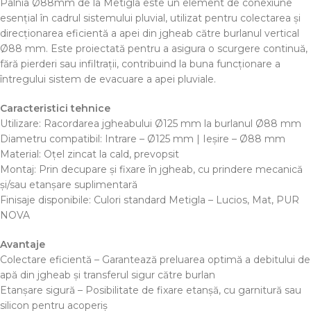
Pâlnia Ø88mm de la Metigla este un element de conexiune
esențial în cadrul sistemului pluvial, utilizat pentru colectarea și
direcționarea eficientă a apei din jgheab către burlanul vertical
Ø88 mm. Este proiectată pentru a asigura o scurgere continuă,
fără pierderi sau infiltrații, contribuind la buna funcționare a
întregului sistem de evacuare a apei pluviale.
Caracteristici tehnice
Utilizare: Racordarea jgheabului Ø125 mm la burlanul Ø88 mm
Diametru compatibil: Intrare – Ø125 mm | Ieșire – Ø88 mm
Material: Oțel zincat la cald, prevopsit
Montaj: Prin decupare și fixare în jgheab, cu prindere mecanică
și/sau etanșare suplimentară
Finisaje disponibile: Culori standard Metigla – Lucios, Mat, PUR
NOVA
Avantaje
Colectare eficientă – Garantează preluarea optimă a debitului de
apă din jgheab și transferul sigur către burlan
Etanșare sigură – Posibilitate de fixare etanșă, cu garnitură sau
silicon pentru acoperiș