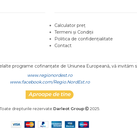
Calculator preț
Termeni și Condiții
Politica de confidențialitate
Contact
lelalte programe cofinanțate de Uniunea Europeană, vă invităm să
www.regionordest.ro
www.facebook.com/Regio.NordEst.ro
Toate drepturile rezervate
Darleot Group
2025.