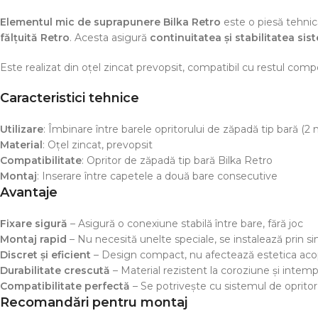
Elementul mic de suprapunere Bilka Retro
este o piesă tehnic
fălțuită Retro
. Acesta asigură
continuitatea și stabilitatea sis
Este realizat din oțel zincat prevopsit, compatibil cu restul comp
Caracteristici tehnice
Utilizare
: Îmbinare între barele opritorului de zăpadă tip bară (2 
Material
: Oțel zincat, prevopsit
Compatibilitate
: Opritor de zăpadă tip bară Bilka Retro
Montaj
: Inserare între capetele a două bare consecutive
Avantaje
Fixare sigură
– Asigură o conexiune stabilă între bare, fără joc
Montaj rapid
– Nu necesită unelte speciale, se instalează prin s
Discret și eficient
– Design compact, nu afectează estetica acop
Durabilitate crescută
– Material rezistent la coroziune și intemp
Compatibilitate perfectă
– Se potrivește cu sistemul de oprito
Recomandări pentru montaj