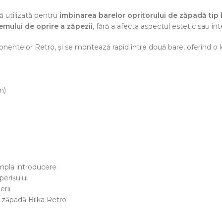
ă utilizată pentru
îmbinarea barelor opritorului de zăpadă tip
temului de oprire a zăpezii
, fără a afecta aspectul estetic sau int
onentelor Retro, și se montează rapid între două bare, oferind o l
m)
impla introducere
erișului
erii
r zăpadă Bilka Retro