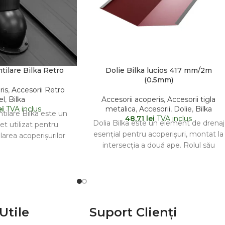
tilare Bilka Retro
Dolie Bilka lucios 417 mm/2m
(0.5mm)
ris
,
Accesorii Retro
el
,
Bilka
Accesorii acoperis
,
Accesorii tigla
ei
TVA inclus
metalica
,
Accesorii
,
Dolie
,
Bilka
tilare Bilka este un
48,71
lei
TVA inclus
Dolia Bilka este un element de drenaj
t utilizat pentru
esențial pentru acoperișuri, montat la
ilarea acoperișurilor
intersecția a două ape. Rolul său
uind la prevenirea
principal este
lării de
Utile
Suport Clienți