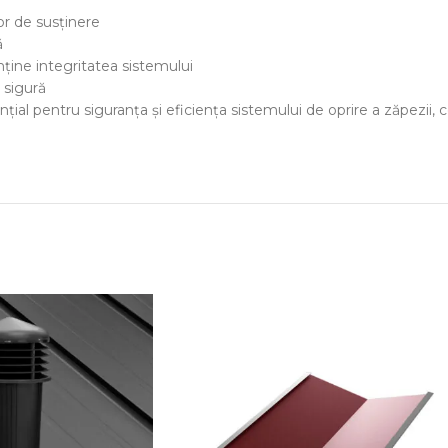
or de susținere
ă
ține integritatea sistemului
 sigură
țial pentru siguranța și eficiența sistemului de oprire a zăpezii, c