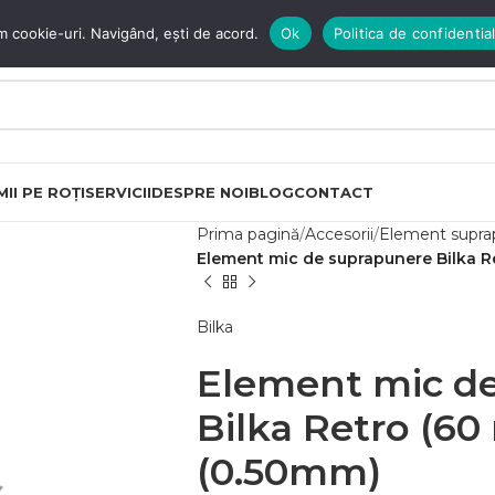
m cookie-uri. Navigând, ești de acord.
Ok
Politica de confidential
II PE ROȚI
SERVICII
DESPRE NOI
BLOG
CONTACT
Prima pagină
Accesorii
Element supra
Element mic de suprapunere Bilka R
Bilka
Element mic d
Bilka Retro (60
(0.50mm)