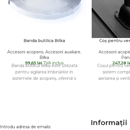
Banda butilica Bilka
Coș pentru ven
Accesorii acoperis
,
Accesorii auxiliare
,
Accesorii acope
Bilka
Pan
99,65
lei
TVA inclus
247,28
l
Banda butilică Bilka este utilizată
Coșul pentru ven
pentru sigilarea îmbinărilor în
sistem comple
sistemele de acoperiș, oferind o
aerisirea și vent
barieră eficientă împotriva apei și a
plane, contrib
acumu
Informații 
Introdu adresa de emails: