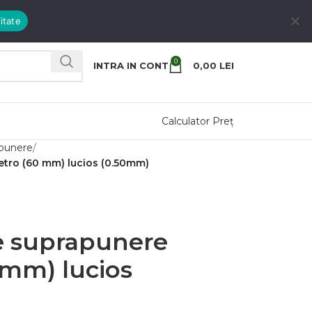
itate
0
INTRA IN CONT
0,00
LEI
Calculator Preț
punere
etro (60 mm) lucios (0.50mm)
e suprapunere
 mm) lucios