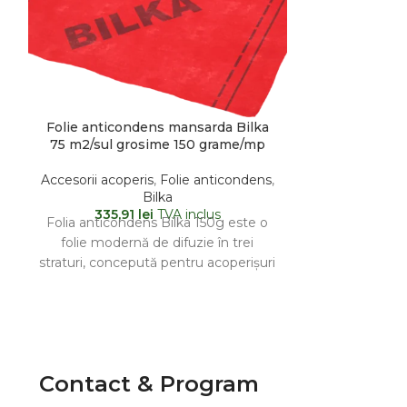
Folie anticondens mansarda Bilka
Holtsu
75 m2/sul grosime 150 grame/mp
Accesorii ac
Accesorii acoperis
,
Folie anticondens
,
Duo
,
Accesori
Bilka
Tabla Faltuit
335,91
lei
TVA inclus
Holtsurub
,
R
Folia anticondens Bilka 150g este o
87,2
Holțșurubul B
folie modernă de difuzie în trei
pentru f
straturi, concepută pentru acoperișuri
componente al
cu un singur strat
inclusiv câr
jgheabur
Contact & Program