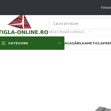
unați-ne: 0773.350.350 & 0773.850.850
email
: contact@tigla-online.ro
Folosi
SELECTEAZĂ CATEGORIA
CATEGORII
ACASĂ
BILKA
METIGLA
PREM