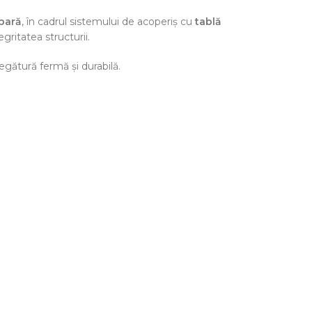
 bară
, în cadrul sistemului de acoperiș cu
tablă
egritatea structurii.
egătură fermă și durabilă.