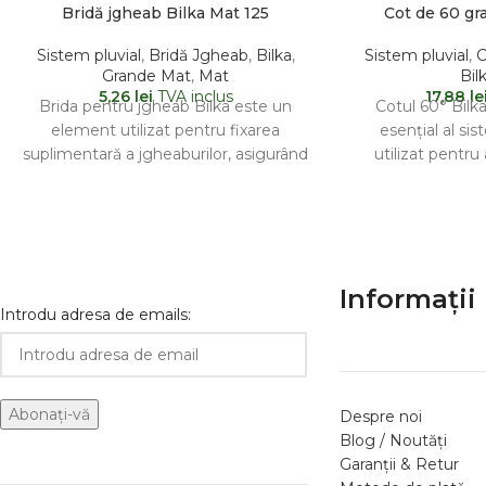
Bridă jgheab Bilka Mat 125
Cot de 60 gr
Sistem pluvial
,
Bridă Jgheab
,
Bilka
,
Sistem pluvial
,
C
Grande Mat
,
Mat
Bil
5,26
lei
TVA inclus
17,88
le
Brida pentru jgheab Bilka este un
Cotul 60° Bilk
element utilizat pentru fixarea
esențial al si
suplimentară a jgheaburilor, asigurând
utilizat pentru
o susținere fermă și stabilă a
burlanulu
Informații 
Introdu adresa de emails:
Despre noi
Blog / Noutăți
Garanții & Retur