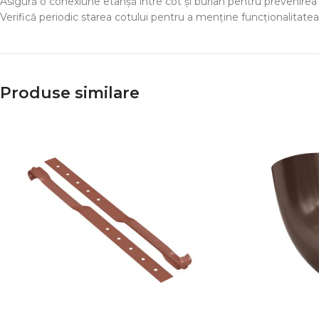
Asigură o conexiune etanșă între cot și burlan pentru prevenirea 
Verifică periodic starea cotului pentru a menține funcționalitate
Produse similare