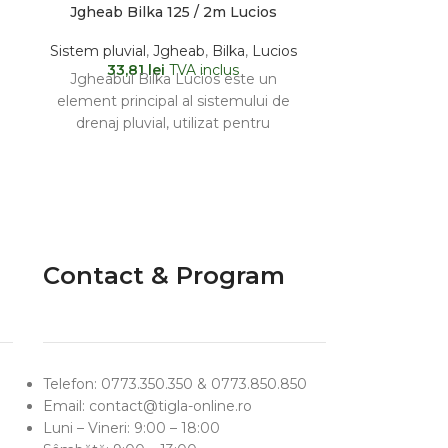
Jgheab Bilka 125 / 2m Lucios
Pâlnie B
Sistem pluvial
,
Jgheab
,
Bilka
,
Lucios
Sistem pluvi
33,81
lei
TVA inclus
Între
82,75
le
Jgheabul Bilka Lucios este un
Pâlnia pentr
element principal al sistemului de
element de l
drenaj pluvial, utilizat pentru
jgheab și bu
colectarea apei pluviale de pe
c
acoperiș
Contact & Program
Telefon: 0773.350.350 & 0773.850.850
Email: contact@tigla-online.ro
Luni – Vineri: 9:00 – 18:00