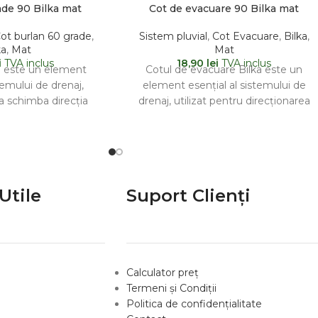
ade 90 Bilka mat
Cot de evacuare 90 Bilka mat
ot burlan 60 grade
,
Sistem pluvial
,
Cot Evacuare
,
Bilka
,
ka
,
Mat
Mat
i
TVA inclus
18,90
lei
TVA inclus
a este un element
Cotul de evacuare Bilka este un
stemului de drenaj,
element esențial al sistemului de
 a schimba direcția
drenaj, utilizat pentru direcționarea
i la un unghi
apei colectate din jgheaburi către
Utile
Suport Clienți
Calculator preț
Termeni și Condiții
Politica de confidențialitate