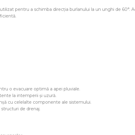
utilizat pentru a schimba direcția burlanului la un unghi de 60°. A
ficientă.
entru o evacuare optimă a apei pluviale.
tente la intemperii și uzură.
nșă cu celelalte componente ale sistemului.
 structuri de drenaj.