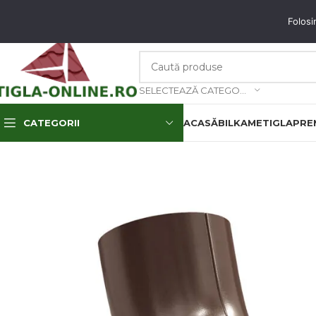
unați-ne: 0773.350.350 & 0773.850.850
email
: contact@tigla-online.ro
Folosi
SELECTEAZĂ CATEGORIA
CATEGORII
ACASĂ
BILKA
METIGLA
PREM