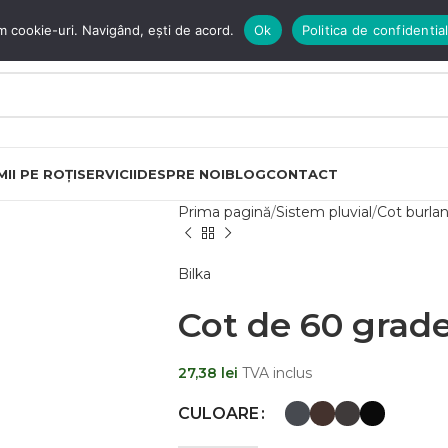
m cookie-uri. Navigând, ești de acord.
Ok
Politica de confidential
II PE ROȚI
SERVICII
DESPRE NOI
BLOG
CONTACT
Prima pagină
Sistem pluvial
Cot burla
Bilka
Cot de 60 grade
27,38
lei
TVA inclus
CULOARE