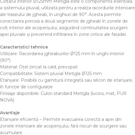
Colțarul interior Ø125mm Metigla este o componentă esențială
a sistemului pluvial, utilizată pentru a realiza racordurile interioare
ale traseului de jgheab, în unghiuri de 90°. Acesta permite
conectarea precisă a două segmente de jgheab în zonele de
colț interior ale acoperișului, asigurând continuitatea scurgerii
apei pluviale și prevenind infiltrarea în zone critice ale fațadei.
Caracteristici tehnice
Utilizare: Racordarea jgheaburilor Ø125 mm în unghi interior
(90°)
Material: Oțel zincat la cald, prevopsit
Compatibilitate: Sistem pluvial Metigla Ø125 mm
Etanșare: Posibilă cu garnitură integrată sau silicon de etanșare,
în funcție de configurație
Finisaje disponibile: Culori standard Metigla (lucios, mat, PUR
NOVA)
Avantaje
Etanșare eficientă – Permite evacuarea corectă a apei din
zonele interioare ale acoperișului, fără riscuri de scurgere sau
acumulare