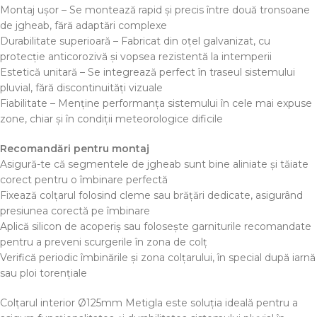
Montaj ușor – Se montează rapid și precis între două tronsoane
de jgheab, fără adaptări complexe
Durabilitate superioară – Fabricat din oțel galvanizat, cu
protecție anticorozivă și vopsea rezistentă la intemperii
Estetică unitară – Se integrează perfect în traseul sistemului
pluvial, fără discontinuități vizuale
Fiabilitate – Menține performanța sistemului în cele mai expuse
zone, chiar și în condiții meteorologice dificile
Recomandări pentru montaj
Asigură-te că segmentele de jgheab sunt bine aliniate și tăiate
corect pentru o îmbinare perfectă
Fixează colțarul folosind cleme sau brăţări dedicate, asigurând
presiunea corectă pe îmbinare
Aplică silicon de acoperiș sau folosește garniturile recomandate
pentru a preveni scurgerile în zona de colț
Verifică periodic îmbinările și zona colțarului, în special după iarnă
sau ploi torențiale
Colțarul interior Ø125mm Metigla este soluția ideală pentru a