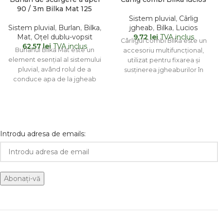
90 / 3m Bilka Mat 125
Sistem pluvial
,
Cârlig
Sistem pluvial
,
Burlan
,
Bilka
,
jgheab
,
Bilka
,
Lucios
Mat
,
Oțel dublu-vopsit
9,72
lei
TVA inclus
Cârligul combi Bilka este un
62,57
lei
TVA inclus
Burlanul Bilka Mat este un
accesoriu multifuncțional,
element esențial al sistemului
utilizat pentru fixarea și
pluvial, având rolul de a
susținerea jgheaburilor în
conduce apa de la jgheab
cadrul sistemului de drenaj.
către
Acesta combină
Introdu adresa de emails: