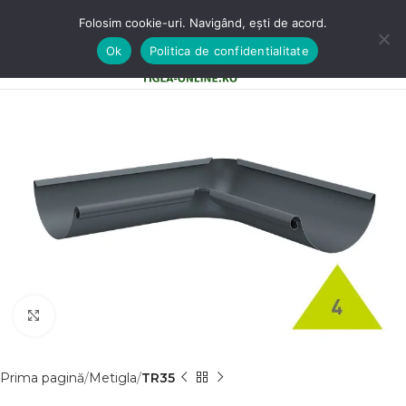
Folosim cookie-uri. Navigând, ești de acord.
Ok
Politica de confidentialitate
0
MENU
0,00
LE
Clic pentru a mãri
Prima pagină
Metigla
TR35