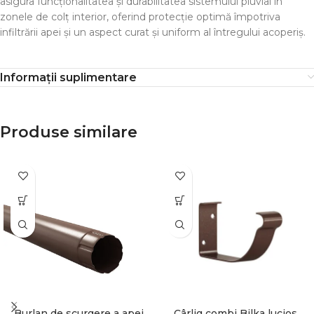
asigura funcționalitatea și durabilitatea sistemului pluvial în
zonele de colț interior, oferind protecție optimă împotriva
infiltrării apei și un aspect curat și uniform al întregului acoperiș.
Informații suplimentare
Produse similare
Burlan de scurgere a apei
Cârlig combi Bilka lucios