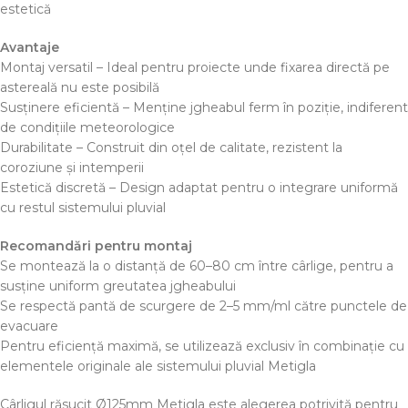
estetică
Avantaje
Montaj versatil – Ideal pentru proiecte unde fixarea directă pe
astereală nu este posibilă
Susținere eficientă – Menține jgheabul ferm în poziție, indiferent
de condițiile meteorologice
Durabilitate – Construit din oțel de calitate, rezistent la
coroziune și intemperii
Estetică discretă – Design adaptat pentru o integrare uniformă
cu restul sistemului pluvial
Recomandări pentru montaj
Se montează la o distanță de 60–80 cm între cârlige, pentru a
susține uniform greutatea jgheabului
Se respectă pantă de scurgere de 2–5 mm/ml către punctele de
evacuare
Pentru eficiență maximă, se utilizează exclusiv în combinație cu
elementele originale ale sistemului pluvial Metigla
Cârligul răsucit Ø125mm Metigla este alegerea potrivită pentru