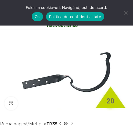
Folosim cookie-uri. Navigând, ești de acord.
Ok
Politica de confidentialitate
0
MENU
0,00
LE
Clic pentru a mãri
Prima pagină
Metigla
TR35