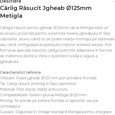
Descriere
Cârlig Răsucit Jgheab Ø125mm
Metigla
Cârligul răsucit pentru jgheab Ø125mm de la Metigla este un
accesoriu proiectat pentru a permite fixarea jgheabului în fața
căpriorilor, atunci când nu se poate realiza montajul pe astereală
sau când configurația acoperișului impune această soluție. Prin
forma sa specială răsucită, cârligul permite adaptarea în funcție
de înălțimea dorită și oferă o susținere solidă și sigură a
jgheabului.
Caracteristici tehnice
Utilizare: Fixare jgheab Ø125 mm prin prindere frontală
Tip: Cârlig răsucit (montaj în fața căpriorilor)
Material: Oțel zincat, tratat anticoroziv
Compatibilitate: Sistem pluvial Metigla Ø125 mm
Montaj: Se prinde pe partea frontală a căpriorilor sau pe
contrasipcă
Culoare: Disponibil în finisaje standard Metigla pentru integrare