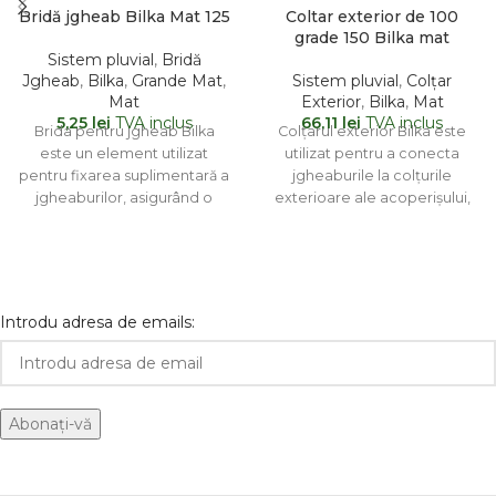
Bridă jgheab Bilka Mat 125
Coltar exterior de 100
grade 150 Bilka mat
Sistem pluvial
,
Bridă
Jgheab
,
Bilka
,
Grande Mat
,
Sistem pluvial
,
Colțar
Mat
Exterior
,
Bilka
,
Mat
5,25
lei
TVA inclus
66,11
lei
TVA inclus
Brida pentru jgheab Bilka
Colțarul exterior Bilka este
este un element utilizat
utilizat pentru a conecta
pentru fixarea suplimentară a
jgheaburile la colțurile
jgheaburilor, asigurând o
exterioare ale acoperișului,
susținere fermă și stabilă a
asigurând o etanșare
eficientă și o
Introdu adresa de emails: