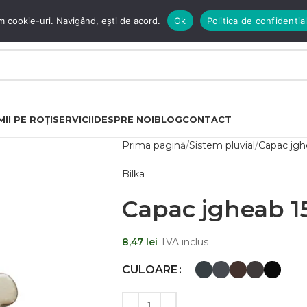
m cookie-uri. Navigând, ești de acord.
Ok
Politica de confidential
II PE ROȚI
SERVICII
DESPRE NOI
BLOG
CONTACT
Prima pagină
Sistem pluvial
Capac jg
Bilka
Capac jgheab 1
8,47
lei
TVA inclus
CULOARE