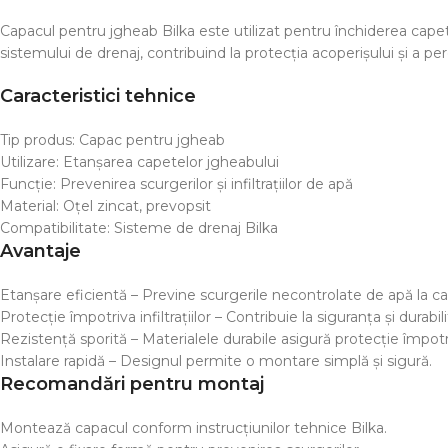
Capacul pentru jgheab Bilka este utilizat pentru închiderea capet
sistemului de drenaj, contribuind la protecția acoperișului și a pereți
Caracteristici tehnice
Tip produs: Capac pentru jgheab
Utilizare: Etanșarea capetelor jgheabului
Funcție: Prevenirea scurgerilor și infiltrațiilor de apă
Material: Oțel zincat, prevopsit
Compatibilitate: Sisteme de drenaj Bilka
Avantaje
Etanșare eficientă – Previne scurgerile necontrolate de apă la ca
Protecție împotriva infiltrațiilor – Contribuie la siguranța și durabi
Rezistență sporită – Materialele durabile asigură protecție împotri
Instalare rapidă – Designul permite o montare simplă și sigură.
Recomandări pentru montaj
Montează capacul conform instrucțiunilor tehnice Bilka.