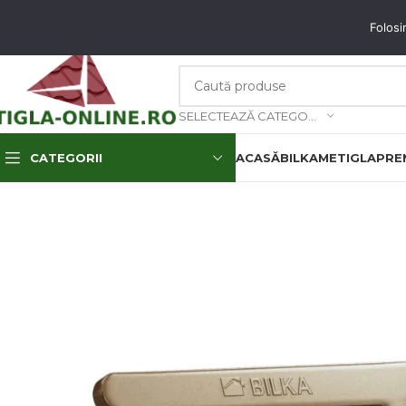
unați-ne: 0773.350.350 & 0773.850.850
email
: contact@tigla-online.ro
Folosi
SELECTEAZĂ CATEGORIA
CATEGORII
ACASĂ
BILKA
METIGLA
PREM