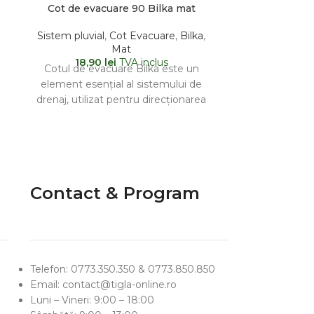
Cot de evacuare 90 Bilka mat
Derivatie Eva
Sistem pluvial
,
Cot Evacuare
,
Bilka
,
Sistem pluvi
Mat
B
18,90
lei
TVA inclus
Între
81,86
le
Cotul de evacuare Bilka este un
The Bilka dra
element esențial al sistemului de
used in drain
drenaj, utilizat pentru direcționarea
branch bet
apei colectate din jgheaburi către
fac
Contact & Program
Telefon: 0773.350.350 & 0773.850.850
Email: contact@tigla-online.ro
Luni – Vineri: 9:00 – 18:00