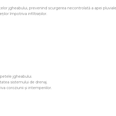
elor jgheabului, prevenind scurgerea necontrolată a apei pluviale
lor împotriva infiltrațiilor.
petele jgheabului.
litatea sistemului de drenaj.
va coroziunii și intemperiilor.