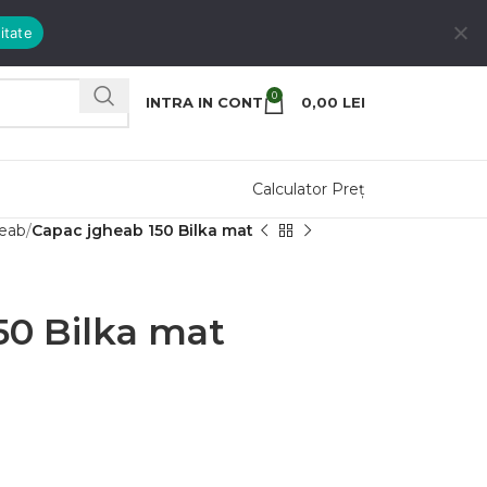
itate
0
INTRA IN CONT
0,00
LEI
Calculator Preț
heab
Capac jgheab 150 Bilka mat
50 Bilka mat