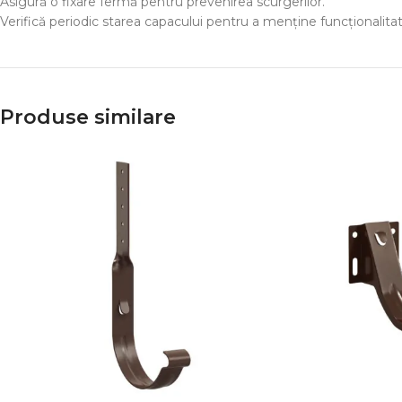
Asigură o fixare fermă pentru prevenirea scurgerilor.
Verifică periodic starea capacului pentru a menține funcționalita
Produse similare