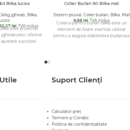
bil Bilka lucios
Colier Burlan 90 Bilka mat
Cârlig jgheab
,
Bilka
,
Sistem pluvial
,
Colier burlan
,
Bilka
,
Mat
ucios
6,66
lei
TVA inclus
Colierul pentru burlan Bilka este un
10,27
lei
TVA inclus
 Bilka este proiectat
element de fixare esențial, utilizat
 jgheaburilor, oferind
pentru a asigura stabilitatea burlanului
 ajustare a poziției
pe fațada clădirii. Acesta
ncție de cerințele
cifice
Utile
Suport Clienți
Calculator preț
Termeni și Condiții
Politica de confidențialitate