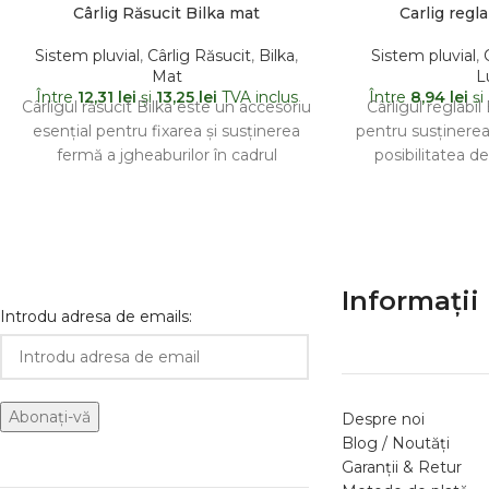
Cârlig Răsucit Bilka mat
Carlig regla
Sistem pluvial
,
Cârlig Răsucit
,
Bilka
,
Sistem pluvial
,
Mat
L
Între
12,31
lei
şi
13,25
lei
TVA inclus
Între
8,94
lei
şi
Cârligul răsucit Bilka este un accesoriu
Cârligul reglabil
esențial pentru fixarea și susținerea
pentru susținerea
fermă a jgheaburilor în cadrul
posibilitatea de
sistemelor de drenaj. Proiectat
acestora în fu
spe
Informații 
Introdu adresa de emails:
Despre noi
Blog / Noutăți
Garanții & Retur