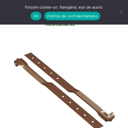
Folosim cookie-uri. Navigând, ești de acord.
Ok
Politica de confidentialitate
0
MENU
0,00
LE