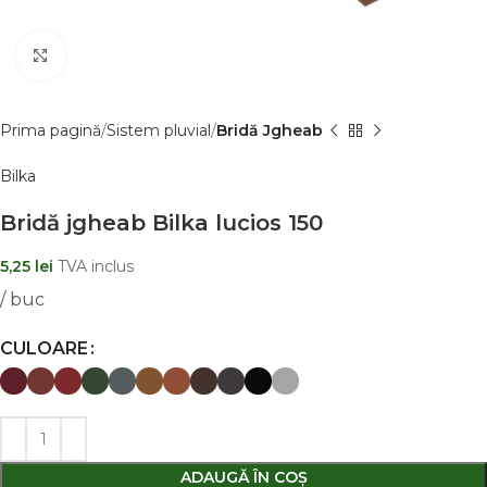
Clic pentru a mãri
Prima pagină
Sistem pluvial
Bridă Jgheab
Bilka
Bridă jgheab Bilka lucios 150
5,25
lei
TVA inclus
/ buc
CULOARE
ADAUGĂ ÎN COȘ