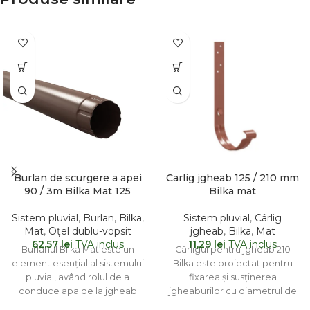
Burlan de scurgere a apei
Carlig jgheab 125 / 210 mm
90 / 3m Bilka Mat 125
Bilka mat
Sistem pluvial
,
Burlan
,
Bilka
,
Sistem pluvial
,
Cârlig
Mat
,
Oțel dublu-vopsit
jgheab
,
Bilka
,
Mat
62,57
lei
TVA inclus
11,29
lei
TVA inclus
Burlanul Bilka Mat este un
Cârligul pentru jgheab 210
element esențial al sistemului
Bilka este proiectat pentru
pluvial, având rolul de a
fixarea și susținerea
conduce apa de la jgheab
jgheaburilor cu diametrul de
către
210 mm, asigurând stabilitatea