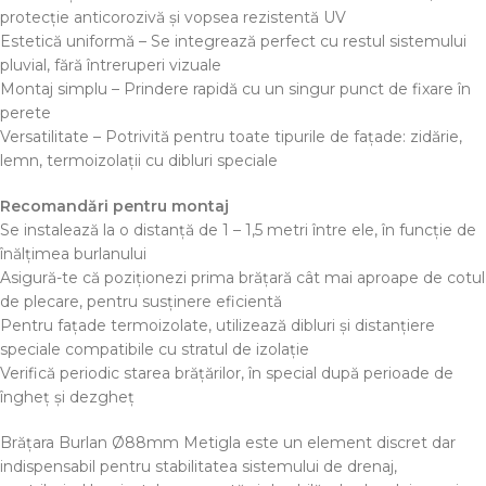
protecție anticorozivă și vopsea rezistentă UV
Estetică uniformă – Se integrează perfect cu restul sistemului
pluvial, fără întreruperi vizuale
Montaj simplu – Prindere rapidă cu un singur punct de fixare în
perete
Versatilitate – Potrivită pentru toate tipurile de fațade: zidărie,
lemn, termoizolații cu dibluri speciale
Recomandări pentru montaj
Se instalează la o distanță de 1 – 1,5 metri între ele, în funcție de
înălțimea burlanului
Asigură-te că poziționezi prima brățară cât mai aproape de cotul
de plecare, pentru susținere eficientă
Pentru fațade termoizolate, utilizează dibluri și distanțiere
speciale compatibile cu stratul de izolație
Verifică periodic starea brățărilor, în special după perioade de
îngheț și dezgheț
Brățara Burlan Ø88mm Metigla este un element discret dar
indispensabil pentru stabilitatea sistemului de drenaj,