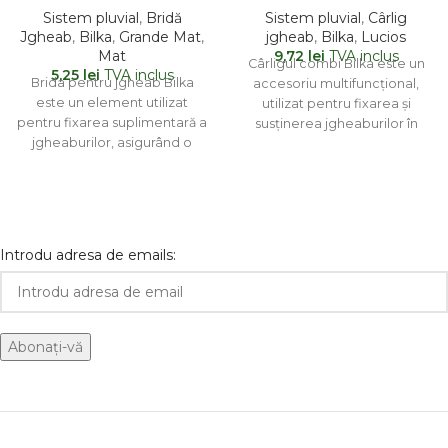
Sistem pluvial
,
Bridă
Sistem pluvial
,
Cârlig
Jgheab
,
Bilka
,
Grande Mat
,
jgheab
,
Bilka
,
Lucios
Mat
9,72
lei
TVA inclus
Cârligul combi Bilka este un
5,25
lei
TVA inclus
Brida pentru jgheab Bilka
accesoriu multifuncțional,
este un element utilizat
utilizat pentru fixarea și
pentru fixarea suplimentară a
susținerea jgheaburilor în
jgheaburilor, asigurând o
cadrul sistemului de drenaj.
susținere fermă și stabilă a
Acesta combină
Introdu adresa de emails: