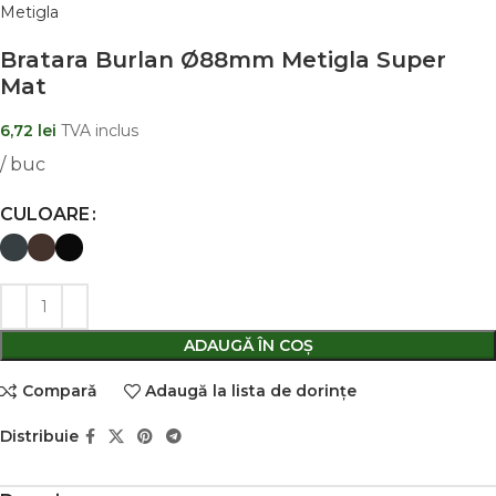
Metigla
Bratara Burlan Ø88mm Metigla Super
Mat
6,72
lei
TVA inclus
/ buc
CULOARE
ADAUGĂ ÎN COȘ
Comparǎ
Adaugă la lista de dorințe
Distribuie