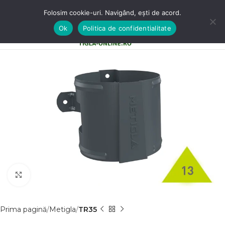
Folosim cookie-uri. Navigând, ești de acord.
Ok
Politica de confidentialitate
0
MENU
0,00
LE
Clic pentru a mãri
Prima pagină
Metigla
TR35