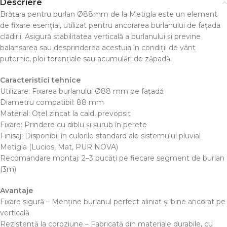
Descriere
Brățara pentru burlan Ø88mm de la Metigla este un element
de fixare esențial, utilizat pentru ancorarea burlanului de fațada
clădirii. Asigură stabilitatea verticală a burlanului și previne
balansarea sau desprinderea acestuia în condiții de vânt
puternic, ploi torențiale sau acumulări de zăpadă.
Caracteristici tehnice
Utilizare: Fixarea burlanului Ø88 mm pe fațadă
Diametru compatibil: 88 mm
Material: Oțel zincat la cald, prevopsit
Fixare: Prindere cu diblu și șurub în perete
Finisaj: Disponibil în culorile standard ale sistemului pluvial
Metigla (Lucios, Mat, PUR NOVA)
Recomandare montaj: 2–3 bucăți pe fiecare segment de burlan
(3m)
Avantaje
Fixare sigură – Menține burlanul perfect aliniat și bine ancorat pe
verticală
Rezistență la coroziune – Fabricată din materiale durabile, cu