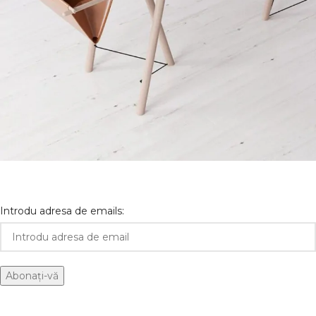
Et vestibulum quis a suspendisse
Decor
Introdu adresa de emails: