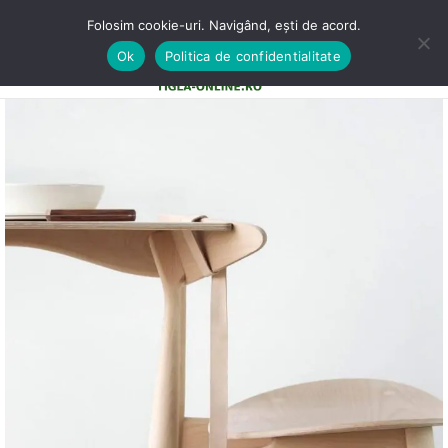
Folosim cookie-uri. Navigând, ești de acord.
Ok
Politica de confidentialitate
0
MENU
0,00
LE