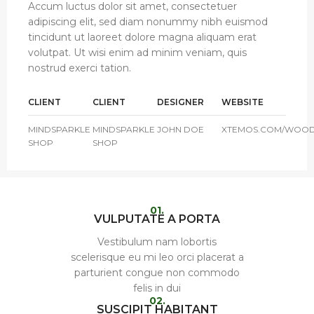
Accum luctus dolor sit amet, consectetuer
adipiscing elit, sed diam nonummy nibh euismod
tincidunt ut laoreet dolore magna aliquam erat
volutpat. Ut wisi enim ad minim veniam, quis
nostrud exerci tation.
CLIENT
CLIENT
DESIGNER
WEBSITE
MINDSPARKLE
MINDSPARKLE
JOHN DOE
XTEMOS.COM/WOO
SHOP
SHOP
01.
VULPUTATE A PORTA
Vestibulum nam lobortis
scelerisque eu mi leo orci placerat a
parturient congue non commodo
felis in dui
02.
SUSCIPIT HABITANT