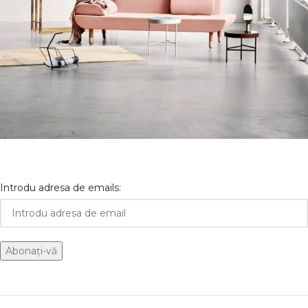
Rhoncus quisque sollicitudin
Decor
Introdu adresa de emails: