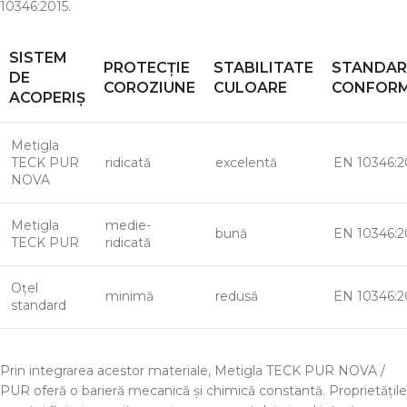
10346:2015.
SISTEM
PROTECȚIE
STABILITATE
STANDA
DE
COROZIUNE
CULOARE
CONFORM
ACOPERIȘ
Metigla
TECK PUR
ridicată
excelentă
EN 10346:2
NOVA
Metigla
medie-
bună
EN 10346:2
TECK PUR
ridicată
Oțel
minimă
redusă
EN 10346:2
standard
Prin integrarea acestor materiale, Metigla TECK PUR NOVA /
PUR oferă o barieră mecanică și chimică constantă. Proprietățile