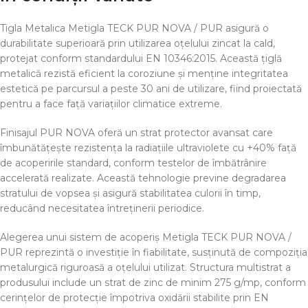
Tigla Metalica Metigla TECK PUR NOVA / PUR asigură o
durabilitate superioară prin utilizarea oțelului zincat la cald,
protejat conform standardului EN 10346:2015. Această țiglă
metalică rezistă eficient la coroziune și menține integritatea
estetică pe parcursul a peste 30 ani de utilizare, fiind proiectată
pentru a face față variațiilor climatice extreme.
Finisajul PUR NOVA oferă un strat protector avansat care
îmbunătățește rezistența la radiațiile ultraviolete cu +40% față
de acoperirile standard, conform testelor de îmbătrânire
accelerată realizate. Această tehnologie previne degradarea
stratului de vopsea și asigură stabilitatea culorii în timp,
reducând necesitatea întreținerii periodice.
Alegerea unui sistem de acoperiș Metigla TECK PUR NOVA /
PUR reprezintă o investiție în fiabilitate, susținută de compoziția
metalurgică riguroasă a oțelului utilizat. Structura multistrat a
produsului include un strat de zinc de minim 275 g/mp, conform
cerințelor de protecție împotriva oxidării stabilite prin EN