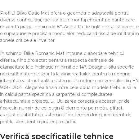
Profilul Bilka Gotic Mat oferă o geometrie adaptabilă pentru
diverse configurații, facilitând un montaj eficient pe pante care
respectă pragul minim de 8°. Acest tip de țiglă metalică permite
o suprapunere precisă a modulelor, reducând riscul de infiltrații în
zonele critice ale învelitorii.
În schimb, Bilka Romanic Mat impune o abordare tehnică
diferită, fiind proiectat pentru a respecta cerințele de
etanșeitate la o înclinație minimă de 14°. Designul său specific
necesită o atenție sporită la alinierea foilor, pentru a menține
integritatea structurală a sistemului conform prevederilor din EN
508-1:2021. Alegerea finală între cele două modele trebuie să ia
în calcul panta specifică a șarpantei și complexitatea
arhitecturală a proiectului. Utilizarea corectă a accesoriilor de
fixare, în număr de cel puțin 8 elemente pe metru pătrat,
asigură durabilitatea sistemului pe termen lung, indiferent de
profilul ales pentru protecția clădirii.
Verifică specificațiile tehnice