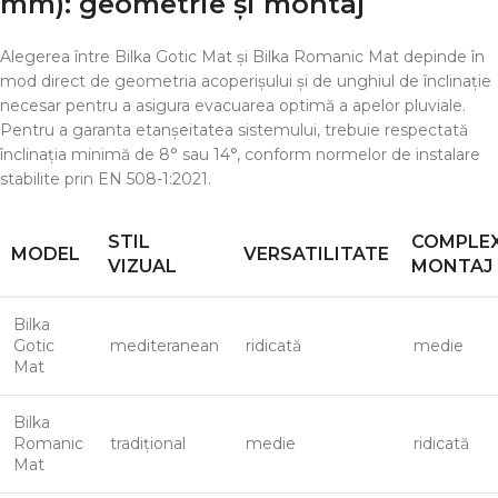
mm)
: geometrie și montaj
Alegerea între Bilka Gotic Mat și Bilka Romanic Mat depinde în
mod direct de geometria acoperișului și de unghiul de înclinație
necesar pentru a asigura evacuarea optimă a apelor pluviale.
Pentru a garanta etanșeitatea sistemului, trebuie respectată
înclinația minimă de 8° sau 14°, conform normelor de instalare
stabilite prin EN 508-1:2021.
STIL
COMPLEX
MODEL
VERSATILITATE
VIZUAL
MONTAJ
Bilka
Gotic
mediteranean
ridicată
medie
Mat
Bilka
Romanic
tradițional
medie
ridicată
Mat