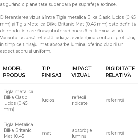
asigurând o planeitate superioară pe suprafețe extinse.
Diferențierea vizuală între Tigla metalica Bilka Clasic lucios (0.45
mm) și Tigla Metalica Bilka Britanic Mat (0.45 mm) este definită
de modul în care finisajul interacționează cu lumina solară.
Varianta lucioasă reflectă radiația, evidențiind conturul profilului,
în timp ce finisajul mat absoarbe lumina, oferind clădirii un
aspect sobru și uniform.
MODEL
TIP
IMPACT
RIGIDITATE
PRODUS
FINISAJ
VIZUAL
RELATIVĂ
Tigla metalica
Bilka Clasic
reflexii
lucios
referință
lucios (0.45
ridicate
mm)
Tigla Metalica
Bilka Britanic
absorbție
mat
referință
Mat (0.45
lumină