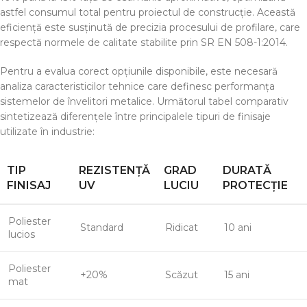
astfel consumul total pentru proiectul de construcție. Această
eficiență este susținută de precizia procesului de profilare, care
respectă normele de calitate stabilite prin SR EN 508-1:2014.
Pentru a evalua corect opțiunile disponibile, este necesară
analiza caracteristicilor tehnice care definesc performanța
sistemelor de învelitori metalice. Următorul tabel comparativ
sintetizează diferențele între principalele tipuri de finisaje
utilizate în industrie:
TIP
REZISTENȚĂ
GRAD
DURATĂ
FINISAJ
UV
LUCIU
PROTECȚIE
Poliester
Standard
Ridicat
10 ani
lucios
Poliester
+20%
Scăzut
15 ani
mat