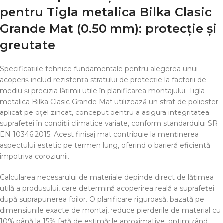
pentru
Tigla metalica Bilka Clasic
Grande Mat (0.50 mm)
: protecție și
greutate
Specificațiile tehnice fundamentale pentru alegerea unui
acoperiș includ rezistența stratului de protecție la factorii de
mediu și precizia lățimii utile în planificarea montajului. Tigla
metalica Bilka Clasic Grande Mat utilizează un strat de poliester
aplicat pe oțel zincat, conceput pentru a asigura integritatea
suprafeței în condiții climatice variate, conform standardului SR
EN 10346:2015. Acest finisaj mat contribuie la menținerea
aspectului estetic pe termen lung, oferind o barieră eficientă
împotriva coroziunii.
Calcularea necesarului de materiale depinde direct de lățimea
utilă a produsului, care determină acoperirea reală a suprafeței
după suprapunerea foilor. O planificare riguroasă, bazată pe
dimensiunile exacte de montaj, reduce pierderile de material cu
10% până la 15% față de estimările aproximative, optimizând