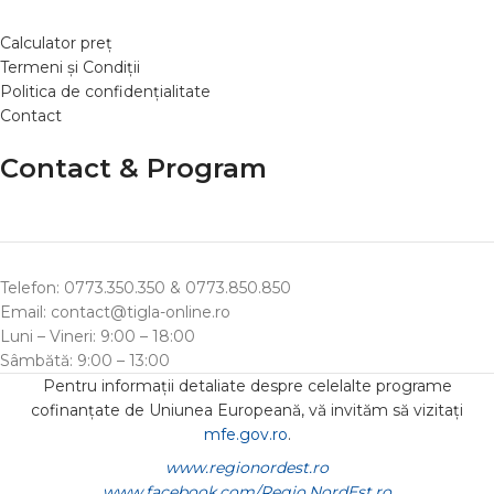
Calculator preț
Termeni și Condiții
Politica de confidențialitate
Contact
Contact & Program
Telefon: 0773.350.350 & 0773.850.850
Email: contact@tigla-online.ro
Luni – Vineri: 9:00 – 18:00
Sâmbătă: 9:00 – 13:00
Pentru informații detaliate despre celelalte programe
cofinanțate de Uniunea Europeană, vă invităm să vizitați
mfe.gov.ro
.
www.regionordest.ro
www.facebook.com/Regio.NordEst.ro