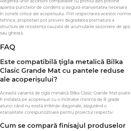
Alegerea unor accesorii compatibile cu profilul ales previne
apariția punctelor de condens și asigură etanșeitatea necesară
în zonele critice ale acoperișului. Prin respectarea acestor norme
tehnice, proprietarii pot preveni degradarea prematură a
structurii de rezistență cauzată de acumulările sezoniere de apă
sau gheață.
FAQ
Este compatibilă țigla metalică Bilka
Clasic Grande Mat cu pantele reduse
ale acoperișului?
Această variantă de țiglă metalică Bilka Clasic Grande Mat poate
fi instalată pe acoperișuri cu o înclinație minimă de 8 grade
atunci când nu există îmbinări diagonale, asigurând o
etanșeitate corespunzătoare pentru proiectul respectiv.
Cum se compară finisajul produselor