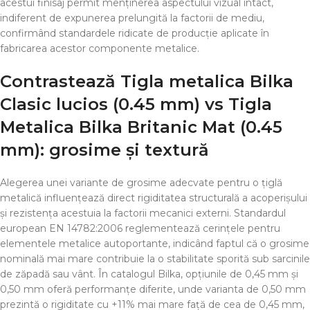
acestui finisaj permit menținerea aspectului vizual intact,
indiferent de expunerea prelungită la factorii de mediu,
confirmând standardele ridicate de producție aplicate în
fabricarea acestor componente metalice.
Contrastează
Tigla metalica Bilka
Clasic lucios (0.45 mm)
vs
Tigla
Metalica Bilka Britanic Mat (0.45
mm)
: grosime și textură
Alegerea unei variante de grosime adecvate pentru o țiglă
metalică influențează direct rigiditatea structurală a acoperișului
și rezistența acestuia la factorii mecanici externi. Standardul
european EN 14782:2006 reglementează cerințele pentru
elementele metalice autoportante, indicând faptul că o grosime
nominală mai mare contribuie la o stabilitate sporită sub sarcinile
de zăpadă sau vânt. În catalogul Bilka, opțiunile de 0,45 mm și
0,50 mm oferă performanțe diferite, unde varianta de 0,50 mm
prezintă o rigiditate cu +11% mai mare față de cea de 0,45 mm,