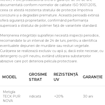
documentată conform normelor de calitate ISO 9001:2015,
ceea ce atestă rezistența stratului de protecție împotriva
coroziunii și a degradării premature. Această perioadă extinsă
oferă siguranță proprietarilor, confirmând performanța
superioară a stratului de polimer față de variantele standard.
Menținerea integrității suprafeței necesită inspecții periodice,
recomandate la un interval de 24 de luni, pentru a identifica
eventualele depuneri de murdărie sau resturi vegetale.
Curățarea se realizează exclusiv cu apă și, dacă este necesar, cu
detergenți cu pH neutru, evitând utilizarea substanțelor
abrazive care pot deteriora pelicula protectoare.
GROSIME
REZISTENȚĂ
MODEL
GARANȚIE
STRAT
UV
Metigla
TECK PUR
ridicată
+20%
30 ani
NOVA