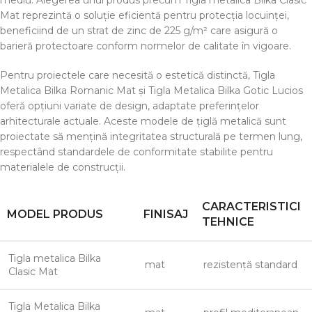
mediu. Alegerea unui produs precum Tigla metalica Bilka Clasic
Mat reprezintă o soluție eficientă pentru protecția locuinței,
beneficiind de un strat de zinc de 225 g/m² care asigură o
barieră protectoare conform normelor de calitate în vigoare.
Pentru proiectele care necesită o estetică distinctă, Tigla
Metalica Bilka Romanic Mat și Tigla Metalica Bilka Gotic Lucios
oferă opțiuni variate de design, adaptate preferințelor
arhitecturale actuale. Aceste modele de țiglă metalică sunt
proiectate să mențină integritatea structurală pe termen lung,
respectând standardele de conformitate stabilite pentru
materialele de construcții.
CARACTERISTICI
MODEL PRODUS
FINISAJ
TEHNICE
Tigla metalica Bilka
mat
rezistență standard
Clasic Mat
Tigla Metalica Bilka