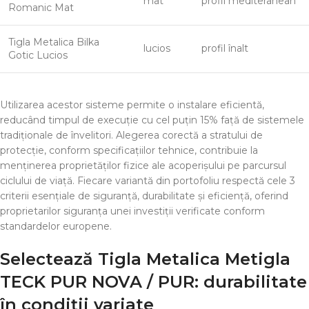
mat
profil mediteranean
Romanic Mat
Tigla Metalica Bilka
lucios
profil înalt
Gotic Lucios
Utilizarea acestor sisteme permite o instalare eficientă,
reducând timpul de execuție cu cel puțin 15% față de sistemele
tradiționale de învelitori. Alegerea corectă a stratului de
protecție, conform specificațiilor tehnice, contribuie la
menținerea proprietăților fizice ale acoperișului pe parcursul
ciclului de viață. Fiecare variantă din portofoliu respectă cele 3
criterii esențiale de siguranță, durabilitate și eficiență, oferind
proprietarilor siguranța unei investiții verificate conform
standardelor europene.
Selectează
Tigla Metalica Metigla
TECK PUR NOVA / PUR
: durabilitate
în condiții variate