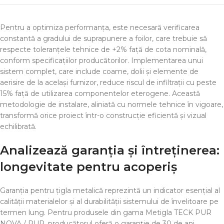
Pentru a optimiza performanța, este necesară verificarea
constantă a gradului de suprapunere a foilor, care trebuie să
respecte toleranțele tehnice de +2% față de cota nominală,
conform specificațiilor producătorilor. Implementarea unui
sistem complet, care include coame, dolii și elemente de
aerisire de la același furnizor, reduce riscul de infiltrații cu peste
15% față de utilizarea componentelor eterogene. Această
metodologie de instalare, aliniată cu normele tehnice în vigoare,
transformă orice proiect într-o construcție eficientă și vizual
echilibrată.
Analizează garanția și întreținerea:
longevitate pentru acoperiș
Garanția pentru țigla metalică reprezintă un indicator esențial al
calității materialelor și al durabilității sistemului de învelitoare pe
termen lung. Pentru produsele din gama Metigla TECK PUR
NOVA / PUR, producătorul oferă o garanție de 30 de ani,