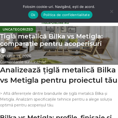
Folosim cookie-uri. Navigând, ești de acord.
Ok
Politica de confidentialitate
0
MENU
0,00
LE
UNCATEGORIZED
Țiglă metalică Bilka vs Metigla:
comparație pentru acoperișuri
On iunie 19, 2026
Comentariile sunt închise
Analizează țiglă metalică Bilka
vs Metigla pentru proiectul tău
> Află diferențele dintre brandurile de țiglă metalică Bilka și
Metigla. Analizăm specificațiile tehnice pentru a alege soluția
optimă pentru acoperișul tău.
Bilka vs Metigla: profile, finisaje și