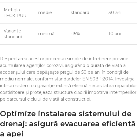
Metigla
medie
standard
30 ani
TECK PUR
Variante
minimă
-15%
10 ani
standard
Respectarea acestor proceduri simple de întreținere previne
acumularea agenților corozivi, asigurând o durată de viață a
acoperișului care depășește pragul de 50 de ani în condiții de
mediu normale, conform standardelor EN 508-1:2014. Investiția
într-un sistem cu garanție extinsă elimină necesitatea reparațiilor
costisitoare și protejează structura clădirii împotriva intemperiilor
pe parcursul ciclului de viață al construcției.
Optimize instalarea sistemului de
drenaj: asigură evacuarea eficientă
a apei