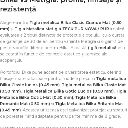
rezistență
Alegerea între
Tigla metalica Bilka Clasic Grande Mat (0.50
mm)
și
Tigla Metalica Metigla TECK PUR NOVA / PUR
implică
evaluarea a 2 tipuri distincte de protecție a oțelului, cu o durată
de garanție de 30 de ani pentru varianta Metigla și o gamă de
peste 5 profile diferite pentru Bilka. Această
țiglă metalică
este
selectată în funcție de cerințele estetice și tehnice ale
acoperișului.
Portofoliul Bilka pune accent pe diversitatea estetică, oferind
finisaje mate și lucioase pentru modele precum
Tigla metalica
Bilka Clasic lucios (0.45 mm)
,
Tigla metalica Bilka Clasic Mat
(0.50 mm)
,
Tigla Metalica Bilka Gotic Lucios (0.50 mm)
,
Tigla
Metalica Bilka Gotic Mat (0.50 mm)
,
Tigla Metalica Bilka
Romanic Mat (0.50 mm)
și
Tigla Metalica Bilka Britanic Mat
(0.45 mm)
. Acestea utilizează oțel galvanizat protejat cu straturi
de poliester, fiind adaptate pentru pante minime de 8 grade.