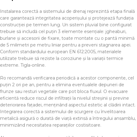
Instalarea corectă a sistemului de drenaj reprezintă etapa finală
care garantează integritatea acoperișului și protejează fundația
construcției pe termen lung. Un sistem pluvial bine configurat
trebuie să includă cel puțin 3 elemente esențiale: jgheaburi,
burlane și accesorii de fixare, toate montate cu o pantă minimă
de 5 milimetri pe metru liniar pentru a preveni stagnarea apei.
Conform standardului european EN 612:2005, materialele
utilizate trebuie să reziste la coroziune și la variații termice
extreme. Tigla-online.
Ro recomandă verificarea periodică a acestor componente, cel
puțin 2 ori pe an, pentru a elimina eventualele depuneri de
frunze sau resturi vegetale care pot bloca fluxul. O evacuare
eficientă reduce riscul de infiltrații la nivelul streșinii și previne
deteriorarea fațadei, menținând aspectul estetic al clădirii intact.
Integrarea corectă a sistemului de scurgere cu învelitoarea
metalică asigură o durată de viață extinsă a întregului ansamblu,
minimizând necesitatea reparațiilor costisitoare.