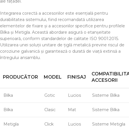
ale fațadei.
Integrarea corectă a accesoriilor este esențială pentru
durabilitatea sistemului, fiind recomandată utilizarea
elementelor de fixare și a accesoriilor specifice pentru profilele
Bilka și Metigla. Această abordare asigură o etanșeitate
superioară, conform standardelor de calitate ISO 9001:2015.
Utilizarea unei soluții unitare de țiglă metalică previne riscul de
coroziune galvanică și garantează o durată de viață extinsă a
întregului ansamblu.
COMPATIBILIT
PRODUCĂTOR
MODEL
FINISAJ
ACCESORII
Bilka
Gotic
Lucios
Sisteme Bilka
Bilka
Clasic
Mat
Sisteme Bilka
Metigla
Click
Lucios
Sisteme Metigla