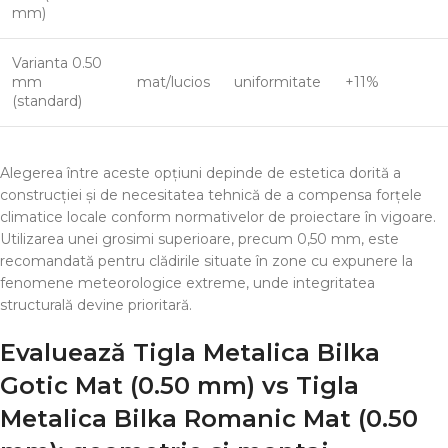
mm)
Varianta 0.50
mm
mat/lucios
uniformitate
+11%
(standard)
Alegerea între aceste opțiuni depinde de estetica dorită a
construcției și de necesitatea tehnică de a compensa forțele
climatice locale conform normativelor de proiectare în vigoare.
Utilizarea unei grosimi superioare, precum 0,50 mm, este
recomandată pentru clădirile situate în zone cu expunere la
fenomene meteorologice extreme, unde integritatea
structurală devine prioritară.
Evaluează
Tigla Metalica Bilka
Gotic Mat (0.50 mm)
vs
Tigla
Metalica Bilka Romanic Mat (0.50