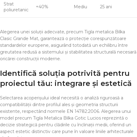
Strat
+40%
Mediu
25 ani
poliuretanic
Alegerea unei soluții adecvate, precum Tigla metalica Bilka
Clasic Grande Mat, garantează o protecție corespunzătoare
standardelor europene, asigurând totodată un echilibru între
greutatea redusă a sistemului și stabilitatea structurală necesară
oricărei construcții moderne.
Identifică soluția potrivită pentru
proiectul tău: integrare și estetică
Selectarea acoperișului ideal necesită o analiză riguroasă a
compatibilității dintre profilul ales și geometria structurii
existente, respectând normele EN 14782:2006. Alegerea unui
model precum Tigla Metalica Bilka Gotic Lucios reprezintă o
decizie strategică pentru clădirile cu înclinații medii, oferind un
aspect estetic distinctiv care pune în valoare liniile arhitecturale