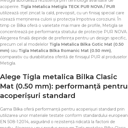
Metigla abordează rezistența prin tehnologii avansate de
acoperire.
Tigla Metalica Metigla TECK PUR NOVA / PUR
utilizează oțel zincat la cald, prevopsit, cu un finisaj special care
vizează menținerea culorii și protecția împotriva coroziunii. În
timp ce Bilka oferă o varietate mai mare de profile, Metigla se
concentrează pe performanța stratului de protecție PUR NOVA.
Alegerea finală depinde de preferința pentru un design specific,
precum cel al modelelor
Tigla Metalica Bilka Gotic Mat (0.50
mm)
sau
Tigla Metalica Bilka Romanic Mat (0.50 mm)
,
comparativ cu durabilitatea oferită de finisajul PUR al produselor
Metigla.
Alege
Tigla metalica Bilka Clasic
Mat (0.50 mm)
: performanță pentru
acoperișuri standard
Gama Bilka oferă performanță pentru acoperișuri standard prin
utilizarea unor materiale testate conform standardului european
EN 508-1:2014, asigurând o rezistență ridicată la factorii de