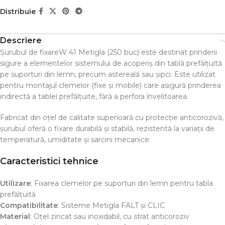
Distribuie
Descriere
Șurubul de fixareW 41 Metigla (250 buc) este destinat prinderii
sigure a elementelor sistemului de acoperiș din tablă prefălțuită
pe suporturi din lemn, precum astereală sau șipci. Este utilizat
pentru montajul clemelor (fixe și mobile) care asigură prinderea
indirectă a tablei prefălțuite, fără a perfora învelitoarea.
Fabricat din oțel de calitate superioară cu protecție anticorozivă,
șurubul oferă o fixare durabilă și stabilă, rezistentă la variații de
temperatură, umiditate și sarcini mecanice.
Caracteristici tehnice
Utilizare
: Fixarea clemelor pe suporturi din lemn pentru tabla
prefălțuită
Compatibilitate
: Sisteme Metigla FALT și CLIC
Material
: Oțel zincat sau inoxidabil, cu strat anticoroziv