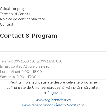
Calculator preț
Termeni și Condiții
Politica de confidențialitate
Contact
Contact & Program
Telefon: 0773.350.350 & 0773.850.850
Email: contact@tigla-online.ro
Luni – Vineri: 9:00 – 18:00
Sâmbătă: 9:00 – 13:00
Pentru informații detaliate despre celelalte programe
cofinanțate de Uniunea Europeană, vă invităm să vizitați
mfe.gov.ro
.
www.regionordest.ro
www.facebook.com/Regio.NordEst.ro