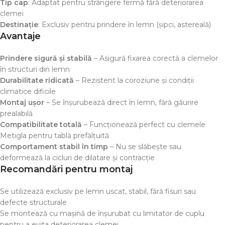
Tip cap
: Adaptat pentru strângere fermă fără deteriorarea
clemei
Destinație
: Exclusiv pentru prindere în lemn (șipci, astereală)
Avantaje
Prindere sigură și stabilă
– Asigură fixarea corectă a clemelor
în structuri din lemn
Durabilitate ridicată
– Rezistent la coroziune și condiții
climatice dificile
Montaj ușor
– Se înșurubează direct în lemn, fără găurire
prealabilă
Compatibilitate totală
– Funcționează perfect cu clemele
Metigla pentru tablă prefălțuită
Comportament stabil în timp
– Nu se slăbește sau
deformează la cicluri de dilatare și contracție
Recomandări pentru montaj
Se utilizează exclusiv pe lemn uscat, stabil, fără fisuri sau
defecte structurale
Se montează cu mașină de înșurubat cu limitator de cuplu
pentru a evita deteriorarea clemei