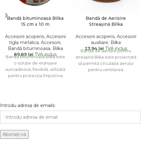
Bandă bituminoasă Bilka
Bandă de Aerisire
15 cm x 10 m
Streașină Bilka
Accesorii acoperis
,
Accesorii
Accesorii acoperis
,
Accesorii
tigla metalica
,
Accesorii
,
auxiliare
,
Bilka
Bandă bituminoasa
,
Bilka
23,94
lei
TVA inclus
Banda de aerisire pentru
89,89
lei
TVA inclus
Banda bituminoasă Bilka este
streașină Bilka este proiectată
o soluție de etanșare
să permită circulația aerului
autoadezivă, flexibilă, utilizată
pentru ventilarea
pentru protecția împotriva
acoperișului, prevenind în
infiltrării apei și a umezelii în
același timp pătrunderea
Introdu adresa de emails: