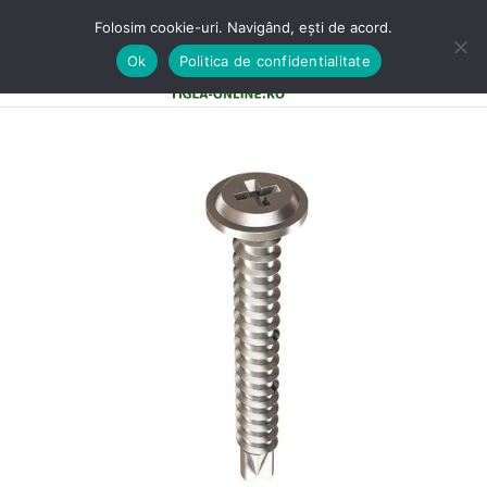
Folosim cookie-uri. Navigând, ești de acord.
Ok
Politica de confidentialitate
0
MENU
0,00
LE