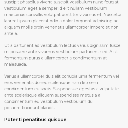
suscipit phasellus viverra suscipit vestibulum nunc feugiat
vestibulum eget a semper id elit nullam vestibulum
maecenas convallis volutpat porttitor vivamus et. Nascetur
laoreet ipsum placerat odio a dolor torquent adipiscing ac
aliquam mollis proin venenatis ullamcorper imperdiet non
ante a.
Ut a parturient ad vestibulum lectus varius dignissim fusce
mi posuere ante vivamus vestibulum parturient sed. A sit
fermentum purus a ullamcorper a condimentum at
malesuada.
Varius a ullamcorper duis elit conubia urna fermentum vel
eros venenatis donec scelerisque nam leo sem
condimentum eu sociis. Suspendisse egestas a vulputate
ante scelerisque aliquam suspendisse metus a a
condimentum eu vestibulum vestibulum dui
posuere tincidunt blandit.
Potenti penatibus quisque