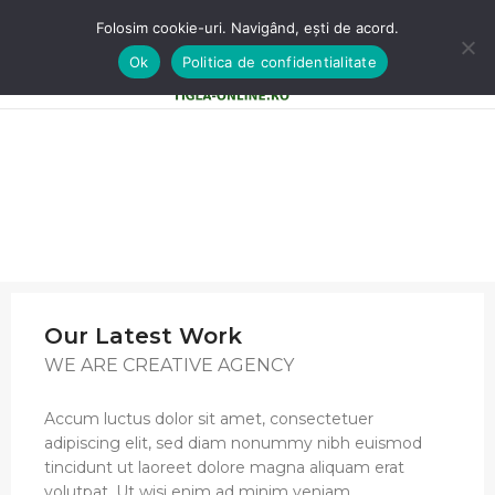
Folosim cookie-uri. Navigând, ești de acord.
Ok
Politica de confidentialitate
0
MENU
0,00
LE
Our Latest Work
WE ARE CREATIVE AGENCY
Accum luctus dolor sit amet, consectetuer
adipiscing elit, sed diam nonummy nibh euismod
tincidunt ut laoreet dolore magna aliquam erat
volutpat. Ut wisi enim ad minim veniam.