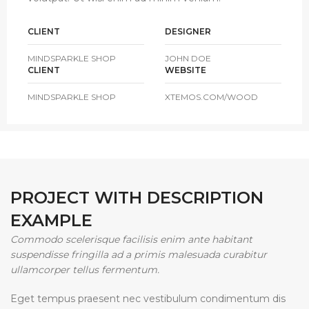
CLIENT
DESIGNER
MINDSPARKLE SHOP
JOHN DOE
CLIENT
WEBSITE
MINDSPARKLE SHOP
XTEMOS.COM/WOOD
PROJECT WITH DESCRIPTION
EXAMPLE
Commodo scelerisque facilisis enim ante habitant
suspendisse fringilla ad a primis malesuada curabitur
ullamcorper tellus fermentum.
Eget tempus praesent nec vestibulum condimentum dis