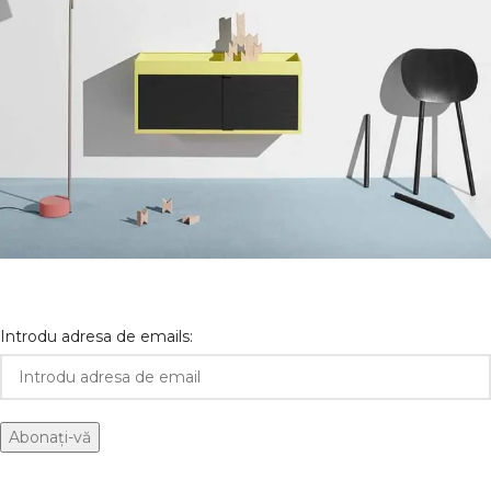
Suspendisse quam at vestibulum
Kitchen
Introdu adresa de emails: