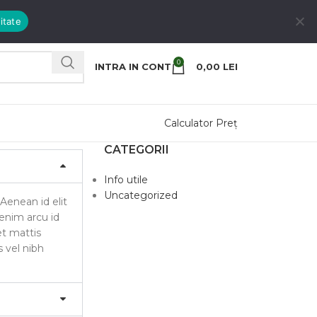
itate
0
INTRA IN CONT
0,00
LEI
Calculator Preț
CATEGORII
Info utile
Uncategorized
 Aenean id elit
 enim arcu id
et mattis
s vel nibh