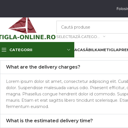
unați-ne: 0773.350.350 & 0773.850.850
email
: contact@tigla-online.ro
Folosi
SELECTEAZĂ CATEGORIA
CATEGORII
ACASĂ
BILKA
METIGLA
PREM
What are the delivery charges?
Lorem ipsum dolor sit amet, consectetur adipiscing elit. Curabi
dolor. Suspendisse malesuada varius odio. Praesent efficitur, 
magna. Phasellus congue hendrerit dolor id commodo. Suspend
mauris. Etiam et erat sagittis libero tincidunt scelerisque. E
fermentum euismod.
What is the estimated delivery time?