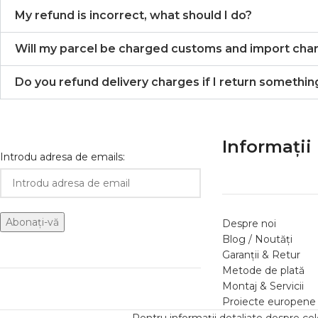
My refund is incorrect, what should I do?
Will my parcel be charged customs and import cha
Do you refund delivery charges if I return somethin
Informații 
Introdu adresa de emails:
Despre noi
Blog / Noutăți
Garanții & Retur
Metode de plată
Montaj & Servicii
Proiecte europene
Pentru informații detaliate despre ce