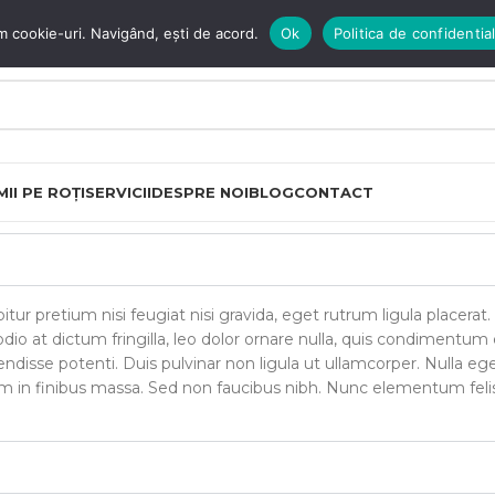
m cookie-uri. Navigând, ești de acord.
Ok
Politica de confidential
II PE ROȚI
SERVICII
DESPRE NOI
BLOG
CONTACT
tur pretium nisi feugiat nisi gravida, eget rutrum ligula placerat.
odio at dictum fringilla, leo dolor ornare nulla, quis condimentum
isse potenti. Duis pulvinar non ligula ut ullamcorper. Nulla eg
tiam in finibus massa. Sed non faucibus nibh. Nunc elementum feli