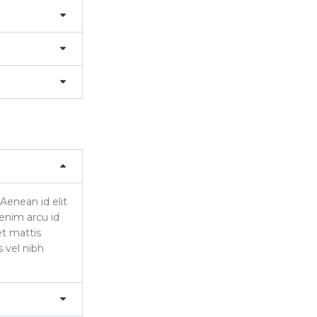
 Aenean id elit
 enim arcu id
et mattis
s vel nibh