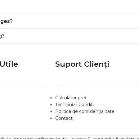
rges?
g?
Utile
Suport Clienți
Calculator preț
Termeni și Condiții
Politica de confidențialitate
Contact
lelalte programe cofinanțate de Uniunea Europeană, vă invităm să