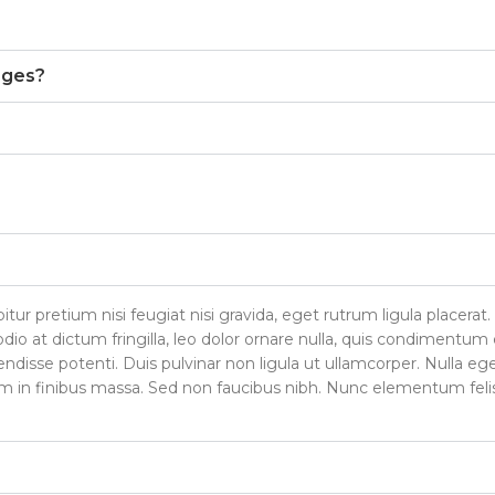
rges?
tur pretium nisi feugiat nisi gravida, eget rutrum ligula placerat.
odio at dictum fringilla, leo dolor ornare nulla, quis condimentum
isse potenti. Duis pulvinar non ligula ut ullamcorper. Nulla eg
tiam in finibus massa. Sed non faucibus nibh. Nunc elementum feli