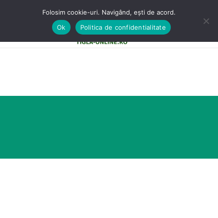
Folosim cookie-uri. Navigând, ești de acord.
Ok
Politica de confidentialitate
0
MENU
0,00
LE