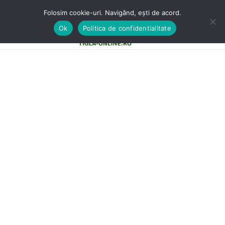
Folosim cookie-uri. Navigând, ești de acord.
Ok
Politica de confidentialitate
0
MENU
0,00
LE