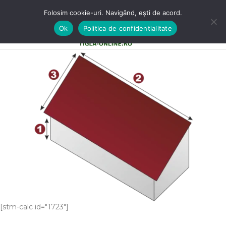
Folosim cookie-uri. Navigând, ești de acord.
Ok
Politica de confidentialitate
0
MENU
0,00
LE
[stm-calc id="1723"]