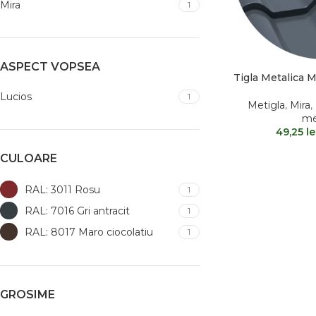
Mira
1
ASPECT VOPSEA
Tigla Metalica 
Lucios
1
Metigla
,
Mira
,
me
49,25
le
CULOARE
RAL: 3011 Rosu
1
RAL: 7016 Gri antracit
1
RAL: 8017 Maro ciocolatiu
1
GROSIME