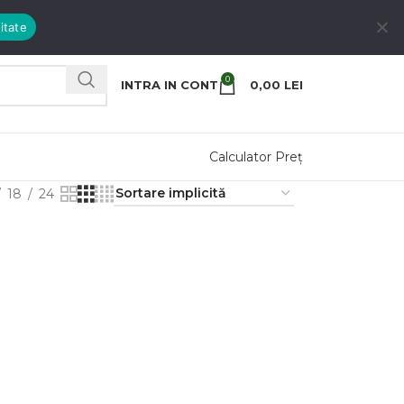
itate
0
INTRA IN CONT
0,00
LEI
Calculator Preț
18
24