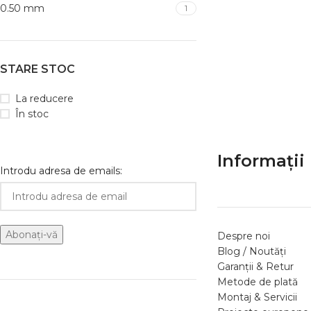
0.50 mm
1
STARE STOC
La reducere
În stoc
Informații 
Introdu adresa de emails:
Despre noi
Blog / Noutăți
Garanții & Retur
Metode de plată
Montaj & Servicii