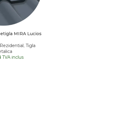
Metigla MIRA Lucios
Rezidential
,
Tigla
talica
i
TVA inclus