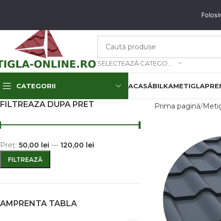
unați-ne: 0773.350.350 & 0773.850.850
email
: contact@tigla-online.ro
Folosi
SELECTEAZĂ CATEGORIA
CATEGORII
ACASĂ
BILKA
METIGLA
PREM
FILTREAZA DUPA PRET
Prima pagină
Meti
Preț:
50,00 lei
—
120,00 lei
FILTREAZĂ
AMPRENTA TABLA