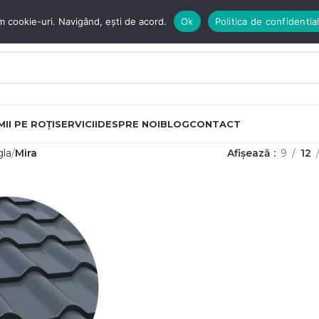
m cookie-uri. Navigând, ești de acord.
Ok
Politica de confidential
II PE ROȚI
SERVICII
DESPRE NOI
BLOG
CONTACT
gla
Mira
Afișează
9
12