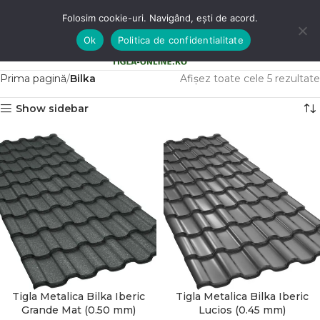
Folosim cookie-uri. Navigând, ești de acord.
Ok
Politica de confidentialitate
0
MENU
0,00
LE
Prima pagină
Bilka
Afișez toate cele 5 rezultate
Show sidebar
Tigla Metalica Bilka Iberic
Tigla Metalica Bilka Iberic
Grande Mat (0.50 mm)
Lucios (0.45 mm)