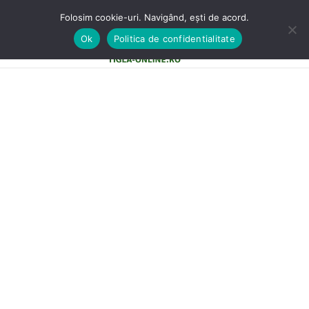
Folosim cookie-uri. Navigând, ești de acord.
Ok
Politica de confidentialitate
0
MENU
0,00
LE