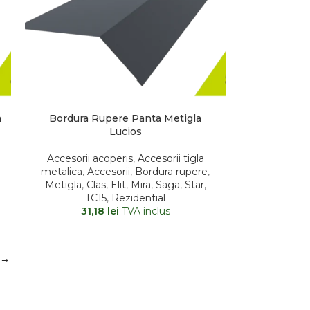
a
Bordura Rupere Panta Metigla
Lucios
Accesorii acoperis
,
Accesorii tigla
metalica
,
Accesorii
,
Bordura rupere
,
Metigla
,
Clas
,
Elit
,
Mira
,
Saga
,
Star
,
TC15
,
Rezidential
31,18
lei
TVA inclus
→