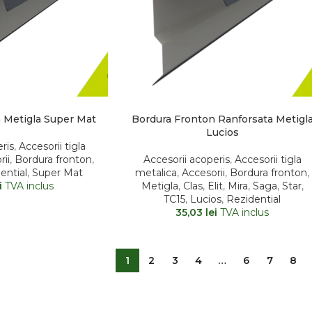
 Metigla Super Mat
Bordura Fronton Ranforsata Metigl
Lucios
ris
,
Accesorii tigla
rii
,
Bordura fronton
,
Accesorii acoperis
,
Accesorii tigla
ential
,
Super Mat
metalica
,
Accesorii
,
Bordura fronton
,
i
TVA inclus
Metigla
,
Clas
,
Elit
,
Mira
,
Saga
,
Star
,
TC15
,
Lucios
,
Rezidential
35,03
lei
TVA inclus
1
2
3
4
…
6
7
8