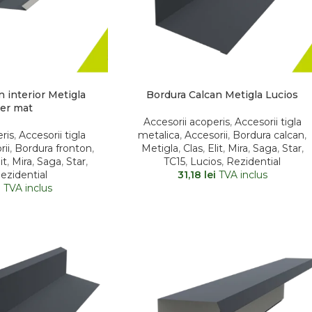
 interior Metigla
Bordura Calcan Metigla Lucios
er mat
Accesorii acoperis
,
Accesorii tigla
ris
,
Accesorii tigla
metalica
,
Accesorii
,
Bordura calcan
,
rii
,
Bordura fronton
,
Metigla
,
Clas
,
Elit
,
Mira
,
Saga
,
Star
,
it
,
Mira
,
Saga
,
Star
,
TC15
,
Lucios
,
Rezidential
ezidential
31,18
lei
TVA inclus
i
TVA inclus