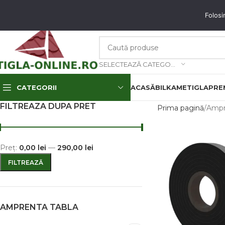
unați-ne: 0773.350.350 & 0773.850.850
email
: contact@tigla-online.ro
Folosi
SELECTEAZĂ CATEGORIA
CATEGORII
ACASĂ
BILKA
METIGLA
PREM
FILTREAZA DUPA PRET
Prima pagină
Ampr
Preț:
0,00 lei
—
290,00 lei
FILTREAZĂ
AMPRENTA TABLA