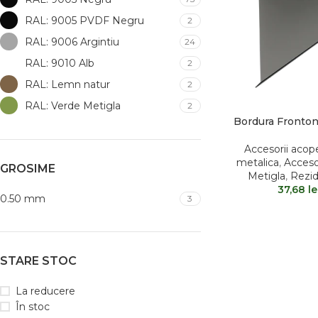
RAL: 9005 PVDF Negru
2
RAL: 9006 Argintiu
24
RAL: 9010 Alb
2
RAL: Lemn natur
2
RAL: Verde Metigla
2
Bordura Fronton
Accesorii acope
metalica
,
Acceso
GROSIME
Metigla
,
Rezid
37,68
le
0.50 mm
3
STARE STOC
La reducere
În stoc