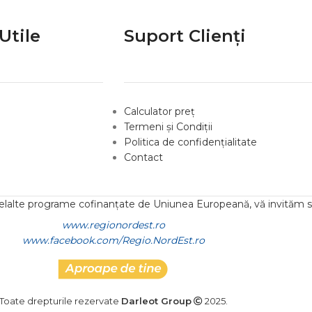
Utile
Suport Clienți
Calculator preț
Termeni și Condiții
Politica de confidențialitate
Contact
lelalte programe cofinanțate de Uniunea Europeană, vă invităm să
www.regionordest.ro
www.facebook.com/Regio.NordEst.ro
Toate drepturile rezervate
Darleot Group
2025.