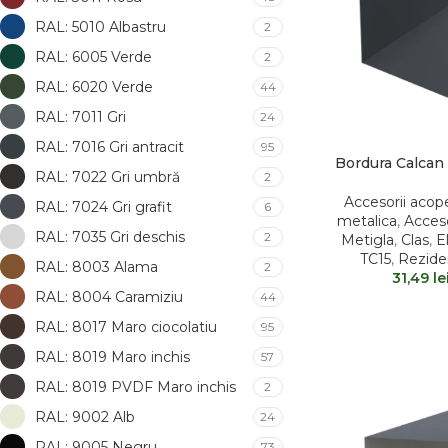
RAL: 5010 Albastru
2
RAL: 6005 Verde
2
RAL: 6020 Verde
44
RAL: 7011 Gri
24
RAL: 7016 Gri antracit
95
Bordura Calcan
RAL: 7022 Gri umbră
2
Accesorii acope
RAL: 7024 Gri grafit
6
metalica
,
Acceso
RAL: 7035 Gri deschis
2
Metigla
,
Clas
,
El
TC15
,
Reziden
RAL: 8003 Alama
2
31,49
le
RAL: 8004 Caramiziu
44
RAL: 8017 Maro ciocolatiu
95
RAL: 8019 Maro inchis
57
RAL: 8019 PVDF Maro inchis
2
RAL: 9002 Alb
24
RAL: 9005 Negru
73