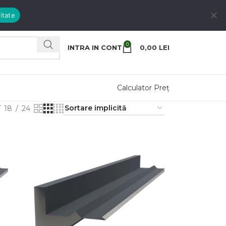
itate
0
INTRA IN CONT
0,00
LEI
Calculator Preț
18
24