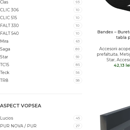
Clas
93
CLIC 306
10
CLIC 515
10
FALT 330
10
Bandex – Buret
FALT 540
10
tabla p
Mira
63
Accesorii acope
Saga
89
prefaltuita
,
Meti
Star
59
Star
,
Acceso
TC15
85
42,13
le
Teck
56
TR8
58
ASPECT VOPSEA
Lucios
45
PUR NOVA / PUR
27