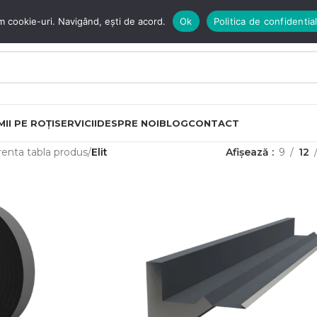
m cookie-uri. Navigând, ești de acord.
Ok
Politica de confidential
II PE ROȚI
SERVICII
DESPRE NOI
BLOG
CONTACT
enta tabla produs
Elit
Afișează
9
12