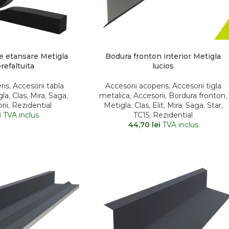
e etansare Metigla
Bodura fronton interior Metigla
refaltuita
lucios
ris
,
Accesorii tabla
Accesorii acoperis
,
Accesorii tigla
gla
,
Clas
,
Mira
,
Saga
,
metalica
,
Accesorii
,
Bordura fronton
,
rii
,
Rezidential
Metigla
,
Clas
,
Elit
,
Mira
,
Saga
,
Star
,
i
TVA inclus
TC15
,
Rezidential
44,70
lei
TVA inclus