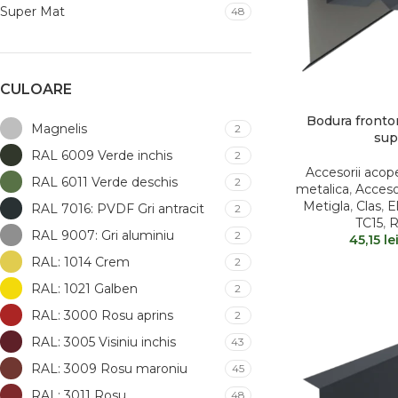
Super Mat
48
CULOARE
Bodura fronton
Magnelis
2
sup
RAL 6009 Verde inchis
2
Accesorii acope
RAL 6011 Verde deschis
2
metalica
,
Acceso
Metigla
,
Clas
,
El
RAL 7016: PVDF Gri antracit
2
TC15
,
R
RAL 9007: Gri aluminiu
2
45,15
le
RAL: 1014 Crem
2
RAL: 1021 Galben
2
RAL: 3000 Rosu aprins
2
RAL: 3005 Visiniu inchis
43
RAL: 3009 Rosu maroniu
45
RAL: 3011 Rosu
48