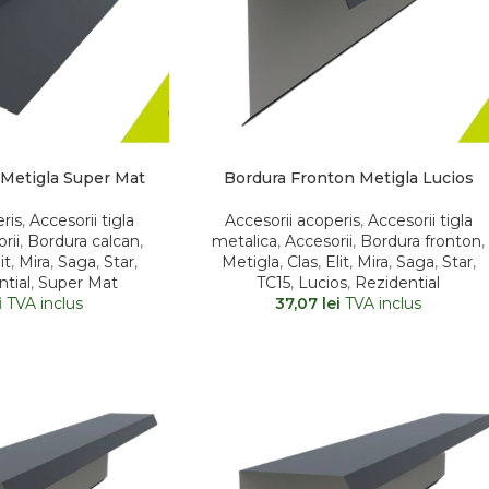
 Metigla Super Mat
Bordura Fronton Metigla Lucios
ris
,
Accesorii tigla
Accesorii acoperis
,
Accesorii tigla
rii
,
Bordura calcan
,
metalica
,
Accesorii
,
Bordura fronton
,
it
,
Mira
,
Saga
,
Star
,
Metigla
,
Clas
,
Elit
,
Mira
,
Saga
,
Star
,
tial
,
Super Mat
TC15
,
Lucios
,
Rezidential
i
TVA inclus
37,07
lei
TVA inclus