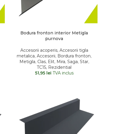
Bodura fronton interior Metigla
purnova
Accesorii acoperis
,
Accesorii tigla
metalica
,
Accesorii
,
Bordura fronton
,
Metigla
,
Clas
,
Elit
,
Mira
,
Saga
,
Star
,
TC15
,
Rezidential
51,95
lei
TVA inclus