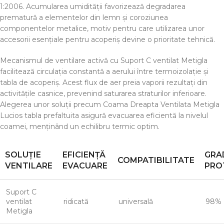
1:2006. Acumularea umidității favorizează degradarea
prematură a elementelor din lemn și coroziunea
componentelor metalice, motiv pentru care utilizarea unor
accesorii esențiale pentru acoperiș devine o prioritate tehnică.
Mecanismul de ventilare activă cu Suport C ventilat Metigla
facilitează circulația constantă a aerului între termoizolație și
tabla de acoperiș. Acest flux de aer preia vaporii rezultați din
activitățile casnice, prevenind saturarea straturilor inferioare.
Alegerea unor soluții precum Coama Dreapta Ventilata Metigla
Lucios tabla prefaltuita asigură evacuarea eficientă la nivelul
coamei, menținând un echilibru termic optim.
SOLUȚIE
EFICIENȚĂ
GRA
COMPATIBILITATE
VENTILARE
EVACUARE
PRO
Suport C
ventilat
ridicată
universală
98%
Metigla