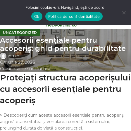
Folosim cookie-uri. Navigând, ești de acord.
Ok
Politica de confidentialitate
0
MENU
0,00
LE
UNCATEGORIZED
Accesorii esențiale pentru
acoperiș: ghid pentru durabilitate
admin
On iunie 27, 2026
Comentariile sunt închise
Protejați structura acoperișului
cu accesorii esențiale pentru
acoperiș
> Descoperiți cum aceste accesorii esențiale pentru acoperiș
asigură etanșeitatea și ventilarea corectă a sistemului,
prelungind durata de viață a construcției.