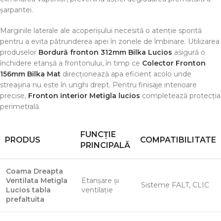
șarpantei.
Marginile laterale ale acoperișului necesită o atenție sporită
pentru a evita pătrunderea apei în zonele de îmbinare. Utilizarea
produselor
Bordură fronton 312mm Bilka Lucios
asigură o
închidere etanșă a frontonului, în timp ce
Colector Fronton
156mm Bilka Mat
direcționează apa eficient acolo unde
streașina nu este în unghi drept. Pentru finisaje interioare
precise,
Fronton interior Metigla lucios
completează protecția
perimetrală.
FUNCȚIE
PRODUS
COMPATIBILITATE
PRINCIPALĂ
Coama Dreapta
Ventilata Metigla
Etanșare și
Sisteme FALT, CLIC
Lucios tabla
ventilație
prefaltuita