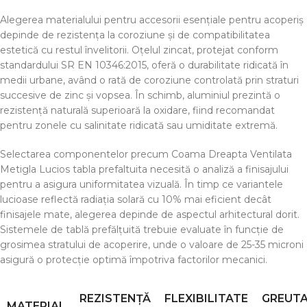
Alegerea materialului pentru accesorii esențiale pentru acoperiș
depinde de rezistența la coroziune și de compatibilitatea
estetică cu restul învelitorii. Oțelul zincat, protejat conform
standardului SR EN 10346:2015, oferă o durabilitate ridicată în
medii urbane, având o rată de coroziune controlată prin straturi
succesive de zinc și vopsea. În schimb, aluminiul prezintă o
rezistență naturală superioară la oxidare, fiind recomandat
pentru zonele cu salinitate ridicată sau umiditate extremă.
Selectarea componentelor precum Coama Dreapta Ventilata
Metigla Lucios tabla prefaltuita necesită o analiză a finisajului
pentru a asigura uniformitatea vizuală. În timp ce variantele
lucioase reflectă radiația solară cu 10% mai eficient decât
finisajele mate, alegerea depinde de aspectul arhitectural dorit.
Sistemele de tablă prefălțuită trebuie evaluate în funcție de
grosimea stratului de acoperire, unde o valoare de 25-35 microni
asigură o protecție optimă împotriva factorilor mecanici.
REZISTENȚĂ
FLEXIBILITATE
GREUT
MATERIAL