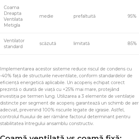
Coama
Dreapta
medie
prefaltuită
95%
Ventilata
Metigla
Ventilator
scăzută
limitată
85%
standard
Implementarea acestor sisteme reduce riscul de condens cu
-40% față de structurile neventilate, conform standardelor de
eficiență energetică aplicabile. Un acoperiș echipat corect
prezintă o durată de viață cu +25% mai mare, protejând
investiția pe termen lung. Utilizarea a 3 elemente de ventilație
distincte per segment de acoperiș garantează un schimb de aer
adecvat, prevenind 100% riscurile legate de igrasie. Astfel,
controlul fluxului de aer rămâne factorul determinant pentru
stabilitatea întregului ansamblu constructiv.
Coamă ventilată vs coamă fixă: