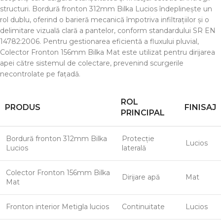
structuri. Bordură fronton 312mm Bilka Lucios îndeplinește un
rol dublu, oferind o barieră mecanică împotriva infiltrațiilor și o
delimitare vizuală clară a pantelor, conform standardului SR EN
14782:2006. Pentru gestionarea eficientă a fluxului pluvial,
Colector Fronton 156mm Bilka Mat este utilizat pentru dirijarea
apei către sistemul de colectare, prevenind scurgerile
necontrolate pe fațadă.
ROL
PRODUS
FINISAJ
PRINCIPAL
Bordură fronton 312mm Bilka
Protecție
Lucios
Lucios
laterală
Colector Fronton 156mm Bilka
Dirijare apă
Mat
Mat
Fronton interior Metigla lucios
Continuitate
Lucios