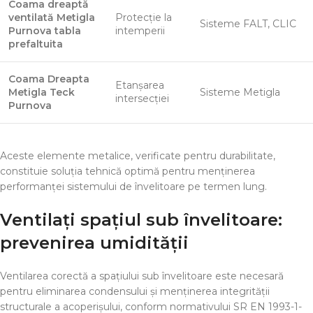
Coama dreaptă
ventilată Metigla
Protecție la
Sisteme FALT, CLIC
Purnova tabla
intemperii
prefaltuita
Coama Dreapta
Etanșarea
Metigla Teck
Sisteme Metigla
intersecției
Purnova
Aceste elemente metalice, verificate pentru durabilitate,
constituie soluția tehnică optimă pentru menținerea
performanței sistemului de învelitoare pe termen lung.
Ventilați spațiul sub învelitoare:
prevenirea umidității
Ventilarea corectă a spațiului sub învelitoare este necesară
pentru eliminarea condensului și menținerea integrității
structurale a acoperișului, conform normativului SR EN 1993-1-