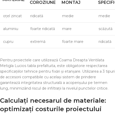
COROZIUNE
MONTAJ
SPECIF
oțel zincat
ridicată
medie
medie
aluminiu
foarte ridicată
mare
scăzută
cupru
extremă
foarte mare
ridicată
Pentru proiectele care utilizează Coama Dreapta Ventilata
Metigla Lucios tabla prefaltuita, este obligatorie respectarea
specificațiilor tehnice pentru fixări și etanșare. Utilizarea a 3 tipuri
de accesorii compatibile cu același sistem de prindere
garantează integritatea structurală a acoperișului pe termen
lung, minimizând riscul de infiltrații la nivelul punctelor critice.
Calculați necesarul de materiale:
optimizați costurile proiectului