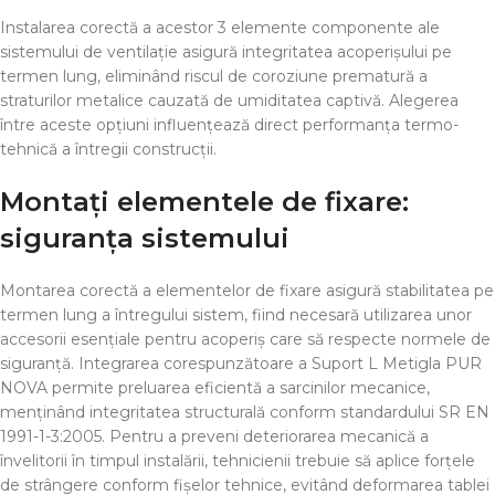
Instalarea corectă a acestor 3 elemente componente ale
sistemului de ventilație asigură integritatea acoperișului pe
termen lung, eliminând riscul de coroziune prematură a
straturilor metalice cauzată de umiditatea captivă. Alegerea
între aceste opțiuni influențează direct performanța termo-
tehnică a întregii construcții.
Montați elementele de fixare:
siguranța sistemului
Montarea corectă a elementelor de fixare asigură stabilitatea pe
termen lung a întregului sistem, fiind necesară utilizarea unor
accesorii esențiale pentru acoperiș care să respecte normele de
siguranță. Integrarea corespunzătoare a Suport L Metigla PUR
NOVA permite preluarea eficientă a sarcinilor mecanice,
menținând integritatea structurală conform standardului SR EN
1991-1-3:2005. Pentru a preveni deteriorarea mecanică a
învelitorii în timpul instalării, tehnicienii trebuie să aplice forțele
de strângere conform fișelor tehnice, evitând deformarea tablei