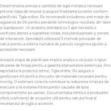
Determinarea precisă a cantității de țiglă metalică necesară
previne risipa de resurse și asigură finalizarea lucrărilor conform
planificării. Tigla-online. Ro recomandă includerea unei marje de
siguranță de 5% pentru pierderile tehnologice rezultate din tăieri
și suprapuneri. Un acoperiș standard cu 2 ape necesită o
verificare atentă a suprafeței totale, incluzând pantele și zonele
de intersecție. Specialiștii utilizează 3 metode principale de
calcul pentru a estima numărul de panouri, lungimea șipcilor și
accesoriile necesare.
Această etapă de planificare implică analiza a cel puțin 4 tipuri
de piese de finisaj pentru a garanta etanșeitatea sistemului. Prin
raportarea la proiectul tehnic, Tigla-online. Ro asigură o
gestionare eficientă a stocurilor de materiale necesare pentru
montaj. O estimare corectă contribuie la reducerea timpului de
execuție și la evitarea întreruperilor cauzate de lipsa
componentelor pe șantier. Documentația tehnică a produselor
oferă coeficienții de acoperire utili pentru calculul final al
necesarului de țiglă și accesorii.