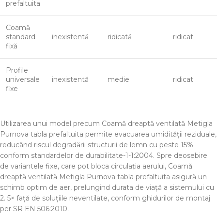
prefaltuita
Coamă
standard
inexistentă
ridicată
ridicat
fixă
Profile
universale
inexistentă
medie
ridicat
fixe
Utilizarea unui model precum Coamă dreaptă ventilată Metigla
Purnova tabla prefaltuita permite evacuarea umidității reziduale,
reducând riscul degradării structurii de lemn cu peste 15%
conform standardelor de durabilitate-1-1:2004. Spre deosebire
de variantele fixe, care pot bloca circulația aerului, Coamă
dreaptă ventilată Metigla Purnova tabla prefaltuita asigură un
schimb optim de aer, prelungind durata de viață a sistemului cu
2. 5× față de soluțiile neventilate, conform ghidurilor de montaj
per SR EN 506:2010.