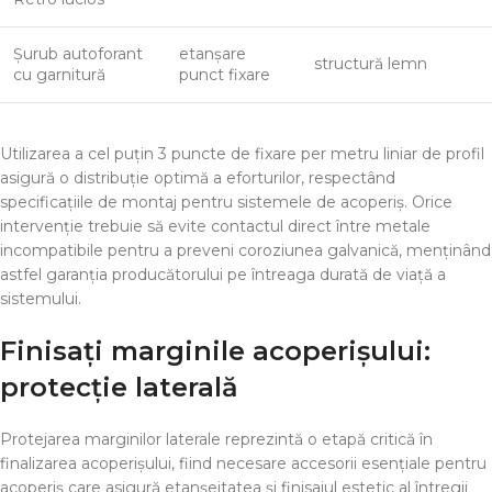
Șurub autoforant
etanșare
structură lemn
cu garnitură
punct fixare
Utilizarea a cel puțin 3 puncte de fixare per metru liniar de profil
asigură o distribuție optimă a eforturilor, respectând
specificațiile de montaj pentru sistemele de acoperiș. Orice
intervenție trebuie să evite contactul direct între metale
incompatibile pentru a preveni coroziunea galvanică, menținând
astfel garanția producătorului pe întreaga durată de viață a
sistemului.
Finisați marginile acoperișului:
protecție laterală
Protejarea marginilor laterale reprezintă o etapă critică în
finalizarea acoperișului, fiind necesare accesorii esențiale pentru
acoperiș care asigură etanșeitatea și finisajul estetic al întregii