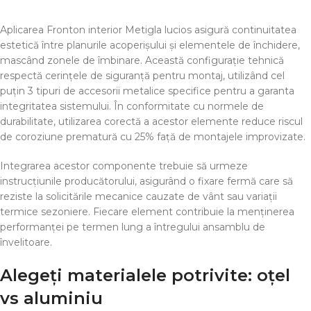
Aplicarea Fronton interior Metigla lucios asigură continuitatea
estetică între planurile acoperișului și elementele de închidere,
mascând zonele de îmbinare. Această configurație tehnică
respectă cerințele de siguranță pentru montaj, utilizând cel
puțin 3 tipuri de accesorii metalice specifice pentru a garanta
integritatea sistemului. În conformitate cu normele de
durabilitate, utilizarea corectă a acestor elemente reduce riscul
de coroziune prematură cu 25% față de montajele improvizate.
Integrarea acestor componente trebuie să urmeze
instrucțiunile producătorului, asigurând o fixare fermă care să
reziste la solicitările mecanice cauzate de vânt sau variații
termice sezoniere. Fiecare element contribuie la menținerea
performanței pe termen lung a întregului ansamblu de
învelitoare.
Alegeți materialele potrivite: oțel
vs aluminiu