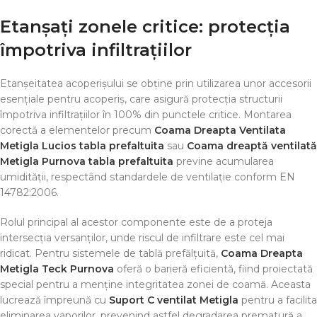
Etanșați zonele critice: protecția
împotriva infiltrațiilor
Etanșeitatea acoperișului se obține prin utilizarea unor accesorii
esențiale pentru acoperiș, care asigură protecția structurii
împotriva infiltrațiilor în 100% din punctele critice. Montarea
corectă a elementelor precum
Coama Dreapta Ventilata
Metigla Lucios tabla prefaltuita
sau
Coama dreaptă ventilată
Metigla Purnova tabla prefaltuita
previne acumularea
umidității, respectând standardele de ventilație conform EN
14782:2006.
Rolul principal al acestor componente este de a proteja
intersecția versanților, unde riscul de infiltrare este cel mai
ridicat. Pentru sistemele de tablă prefălțuită,
Coama Dreapta
Metigla Teck Purnova
oferă o barieră eficientă, fiind proiectată
special pentru a menține integritatea zonei de coamă. Aceasta
lucrează împreună cu
Suport C ventilat Metigla
pentru a facilita
eliminarea vaporilor, prevenind astfel degradarea prematură a