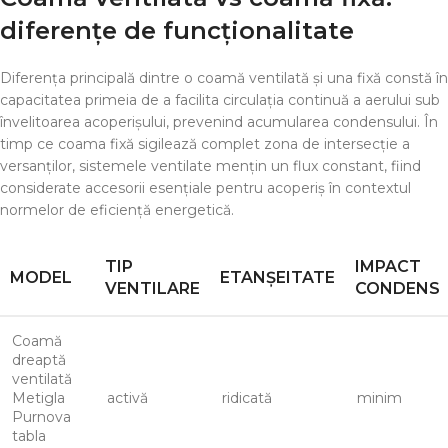
diferențe de funcționalitate
Diferența principală dintre o coamă ventilată și una fixă constă în
capacitatea primeia de a facilita circulația continuă a aerului sub
învelitoarea acoperișului, prevenind acumularea condensului. În
timp ce coama fixă sigilează complet zona de intersecție a
versanților, sistemele ventilate mențin un flux constant, fiind
considerate accesorii esențiale pentru acoperiș în contextul
normelor de eficiență energetică.
TIP
IMPACT
MODEL
ETANȘEITATE
VENTILARE
CONDENS
Coamă
dreaptă
ventilată
Metigla
activă
ridicată
minim
Purnova
tabla