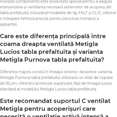
Această componentă este proiectată special pentru a asigura
etanșeitatea și ventilarea necesară sistemelor de acoperiș din
tablă prefălțuită, incluzând modelele de tip FALT și CLIC, oferind
o integrare tehnică precisă pentru structura metalică a
șarpantei.
Care este diferența principală între
coama dreapta ventilată Metigla
Lucios tabla prefaltuita și varianta
Metigla Purnova tabla prefaltuita?
Diferența majoră constă în finisajul exterior, deoarece varianta
Metigla Purnova tabla prefaltuita utilizează un strat de vopsea
de 55 µm, oferind o protecție superioară față de finisajul lucios
standard al modelului Metigla Lucios tabla prefaltuita.
Este recomandat suportul C ventilat
Metigla pentru acoperișuri care
necesită o ventilație activă intensă a