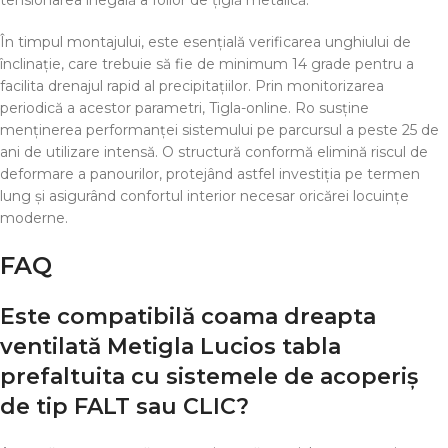
tensionarea inegală a foilor de țiglă metalică.
În timpul montajului, este esențială verificarea unghiului de
înclinație, care trebuie să fie de minimum 14 grade pentru a
facilita drenajul rapid al precipitațiilor. Prin monitorizarea
periodică a acestor parametri, Tigla-online. Ro susține
menținerea performanței sistemului pe parcursul a peste 25 de
ani de utilizare intensă. O structură conformă elimină riscul de
deformare a panourilor, protejând astfel investiția pe termen
lung și asigurând confortul interior necesar oricărei locuințe
moderne.
FAQ
Este compatibilă coama dreapta
ventilată Metigla Lucios tabla
prefaltuita cu sistemele de acoperiș
de tip FALT sau CLIC?