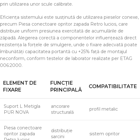
prin utilizarea unor scule calibrate.
Eficiența sistemului este susținută de utilizarea pieselor conexe,
precum Piesa conectoare opritor zapada Retro lucios, care
distribuie uniform presiunea exercitată de acumulările de
zăpadă. Alegerea corectă a componentelor influențează direct
rezistența la forțele de smulgere, unde o fixare adecvată poate
îmbunătăți capacitatea portantă cu +25% față de montajul
neconform, conform testelor de laborator realizate per ETAG
006:2000.
ELEMENT DE
FUNCȚIE
COMPATIBILITATE
FIXARE
PRINCIPALĂ
Suport L Metigla
ancorare
profil metalic
PUR NOVA
structurală
Piesa conectoare
distribuție
opritor zapada
sistem opritor
sarcini
Retro lucios