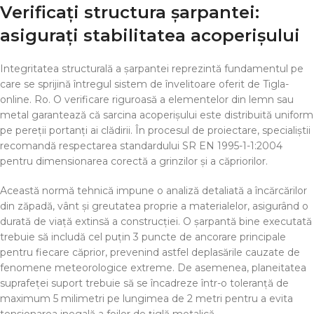
Verificați structura șarpantei:
asigurați stabilitatea acoperișului
Integritatea structurală a șarpantei reprezintă fundamentul pe
care se sprijină întregul sistem de învelitoare oferit de Tigla-
online. Ro. O verificare riguroasă a elementelor din lemn sau
metal garantează că sarcina acoperișului este distribuită uniform
pe pereții portanți ai clădirii. În procesul de proiectare, specialiștii
recomandă respectarea standardului SR EN 1995-1-1:2004
pentru dimensionarea corectă a grinzilor și a căpriorilor.
Această normă tehnică impune o analiză detaliată a încărcărilor
din zăpadă, vânt și greutatea proprie a materialelor, asigurând o
durată de viață extinsă a construcției. O șarpantă bine executată
trebuie să includă cel puțin 3 puncte de ancorare principale
pentru fiecare căprior, prevenind astfel deplasările cauzate de
fenomene meteorologice extreme. De asemenea, planeitatea
suprafeței suport trebuie să se încadreze într-o toleranță de
maximum 5 milimetri pe lungimea de 2 metri pentru a evita